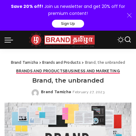
Save 20% off!
Join us newsletter and get 20% off for
premium content!
Sign Up
Brand Tamizha
>
Brands and Products
>
Brand, the unbranded
BRANDS AND PRODUCTS
BUSINESS AND MARKETING
Brand, the unbranded
Brand Tamizha
February 27, 2023
Posted
by