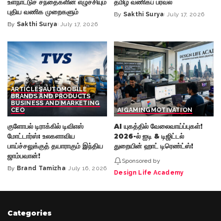
உள்நாட்டுச் சந்தைகளின் எழுச்சியும்
தமிழ் வணிகப் பரவல்
புதிய வணிக முறைகளும்
By
Sakthi Surya
July 17, 2026
Posted
By
Sakthi Surya
July 17, 2026
Posted
by
by
ARTICLES
AUTOMOBILE
BRANDS AND PRODUCTS
BUSINESS AND MARKETING
CEO
AI
GAMING
MOTIVATION
குளோபல் டிராக்கில் டிவிஎஸ்
AI யுகத்தில் வேலைவாய்ப்புகள்!
மோட்டார்ஸ்: உலகளாவிய
2026-ல் ஐடி & டிஜிட்டல்
பாய்ச்சலுக்குத் தயாராகும் இந்திய
துறையின் ஹாட் டிரெண்ட்ஸ்!
ஜாம்பவான்!
Sponsored by
By
Brand Tamizha
July 16, 2026
Posted
Design Life Academy
by
Categories