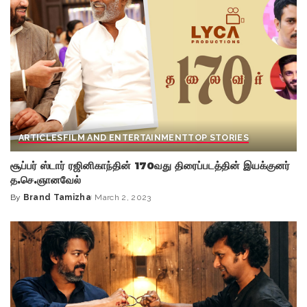
ARTICLES
FILM AND ENTERTAINMENT
TOP STORIES
சூப்பர் ஸ்டார் ரஜினிகாந்தின் 170வது திரைப்படத்தின் இயக்குனர்
த.செ.ஞானவேல்
By
Brand Tamizha
March 2, 2023
Posted
by