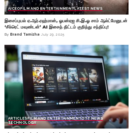
AI
CEO
FILM AND ENTERTAINMENT
LATEST NEWS
இசைப்புயல் ஏ.ஆர்.ரஹ்மான், ஓபன்ஏஐ சி.இ.ஓ சாம் ஆல்ட்மேனுடன்
‘சீக்ரெட் மவுண்டன்’ AI இசைத் திட்டம் குறித்து சந்திப்பு!
By
Brand Tamizha
July 29, 2025
Posted
by
ARTICLES
FILM AND ENTERTAINMENT
OTT NEWS
TECHNOLOGY