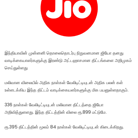
இந்தியாவின் முன்னனி தொலைதொடர்பு நிறுவனமான ஜியோ தனது
வாடிக்கையாளர்களுக்கு இரண்டு அட்டஹாசமான திட்டங்களை அறிமுகம்
செய்துள்ளது
மலிவான விலையில் அதிக நாள்கள் வேலிடிட்டியுடன் அதிக பலன் கள்
உள்ளடக்கிய இந்த திட்டம் வாடிக்கையளர்களுக்கு மிக பயனுள்ளதாகும்.
336 நாள்கள் வேலிடிட்டியுடன் மலிவான திட்டத்தை ஜியோ
அறிவித்துளளது. இந்த திட்டத்தின் விலை ரூ.899 மட்டுமே.
ரூ.395 திட்டத்தின் மூலம் 84 நாள்கள் வேலிடிட்டியுடன் கிடைக்கிறது.