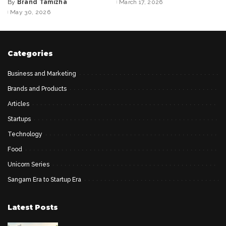
By
Brand Tamizha
March 17, 2026
Posted
by
May 30, 2026
by
Categories
Business and Marketing
Brands and Products
Articles
Startups
Technology
Food
Unicorn Series
Sangam Era to Startup Era
Latest Posts