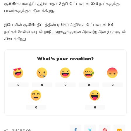
ரூ.899க்கான திட்டத்தில் மாதம் 2 ஜிபி டேட்டாவுடன் 336 நாட்களுக்கு
பயனர்களுக்குக் கிடைக்கிறது.
ஜியோவின் ரூ.395 திட்டத்தின்படி 6க்ப் அதிவேக டேட்டாவுடன் 84
நாட்கள் வேலிடிட்டியுடன் நாடு முழுவதுக்குமான அளவற்ற அழைப்புகளுடன்
கிடைக்கிறது
What’s your reaction?
0
0
0
0
0
0
0
SHARE ON