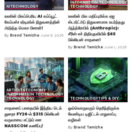
INFORMATION TECHNOLOGY
AI
TECHNOLOGY
TECHNOLOGY
உலகின் மிகப்பெரிய AI கம்ப்யூட்
உலகின் மிக மதிப்புமிக்க ஏஐ
கேம்பஸ்: ஏர்டிரங்க் நிறுவனத்தின்
ஸ்டார்ட்அப் நிறுவனமாக உயர்ந்தது
அடுத்த மெகா பிளான்!
ஆந்த்ரோபிக் (Anthropic):
சீரிஸ் எச் நிதியுதவியில் $65
By
Brand Tamizha
June 6, 2026
Posted
பில்லியன் சாதனை!
by
By
Brand Tamizha
June 1, 2026
Posted
by
ARTICLES
ECONOMY
INFORMATION TECHNOLOGY
TECHNOLOGY
TECHNOLOGY
TIPS & DIY
சாதனைப் பாதையில் இந்திய டெக்
ஒவ்வொருவரும் தெரிந்திருக்க
துறை: FY26-ல் $315 பில்லியன்
வேண்டிய டிஜிட்டல் பாதுகாப்பு
வருவாயை எட்டும் என
வழிகள்
NASSCOM கணிப்பு!
By
Brand Tamizha
Posted