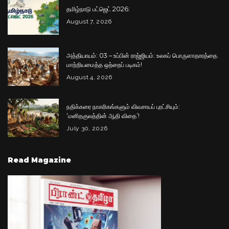
தமிழ்நாடு பட்ஜெட் 2026:
August 7, 2026
அத்தியாயம்: 03 – உப்பின் ராஜ்ஜியம்: உலகப் பொருளாதாரத்தை
மாற்றியமைத்த ஒற்றைப் படிகம்!
August 4, 2026
நதிக்கரை நாகரிகங்களும் விவசாயப் புரட்சியும்:
‘மனிதகுலத்தின் ஆதி விதை’!
July 30, 2026
Read Magazine