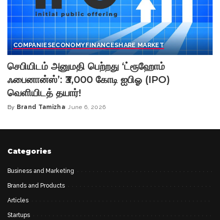
COMPANIES
ECONOMY
FINANCE
SHARE MARKET
செபியிடம் அனுமதி பெற்றது ‘ட்ரூஹோம்
ஃபைனான்ஸ்’: ₹3,000 கோடி ஐபிஓ (IPO)
வெளியிடத் தயார்!
By
Brand Tamizha
June 6, 2026
Posted
by
Categories
Business and Marketing
Brands and Products
Articles
Startups