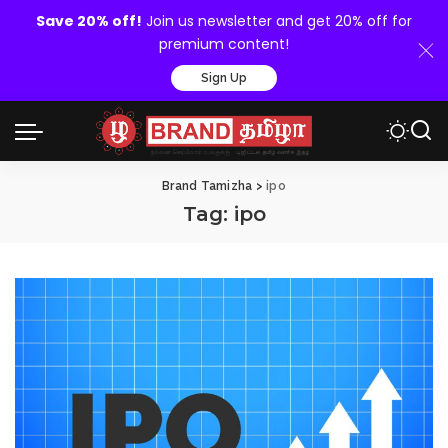
Save 20% off!
Join us newsletter and get 20% off for
premium content!
Sign Up
Brand Tamizha
>
ipo
Tag:
ipo