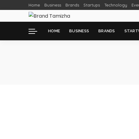
Home
Business
Brands
Startups
Technology
Eve
HOME
BUSINESS
BRANDS
START