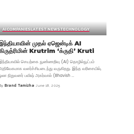
AI
COMPANIES
LATEST NEWS
TECHNOLOGY
இந்தியாவின் முதல் ஏஜென்டிக் AI
கிருத்ரிமின் Krutrim ‘க்ருதி’ Kruti
இந்தியாவில் செயற்கை நுண்ணறிவு (AI) தொழில்நுட்பம்
அதிவேகமாக வளர்ச்சியடைந்து வருகிறது. இந்த வரிசையில்,
ஓலா நிறுவனர் பவிஷ் அகர்வால் (Bhavish
...
By
Brand Tamizha
June 18, 2025