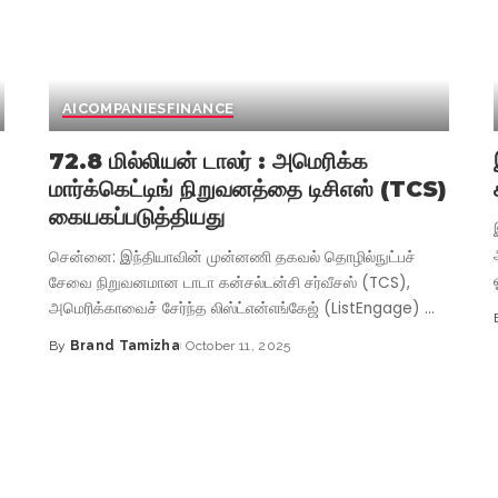
AI
COMPANIES
FINANCE
72.8 மில்லியன் டாலர் : அமெரிக்க
மார்க்கெட்டிங் நிறுவனத்தை டிசிஎஸ் (TCS)
கையகப்படுத்தியது
சென்னை: இந்தியாவின் முன்னணி தகவல் தொழில்நுட்பச்
சேவை நிறுவனமான டாடா கன்சல்டன்சி சர்வீசஸ் (TCS),
அமெரிக்காவைச் சேர்ந்த லிஸ்ட்என்எங்கேஜ் (ListEngage)
...
By
Brand Tamizha
October 11, 2025