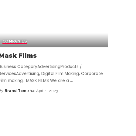
COMPANIES
Mask Films
Business CategoryAdvertisingProducts /
ServicesAdvertising, Digital Film Making, Corporate
Film making. MASK FILMS We are a
...
By
Brand Tamizha
April 1, 2023