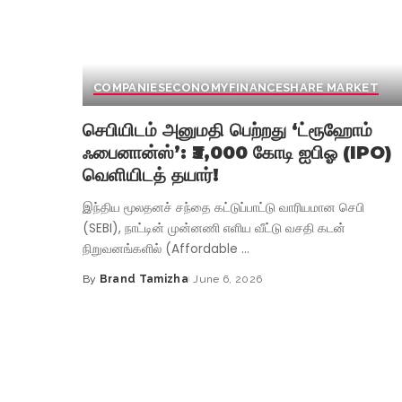
COMPANIES
ECONOMY
FINANCE
SHARE MARKET
செபியிடம் அனுமதி பெற்றது ‘ட்ரூஹோம்
ஃபைனான்ஸ்’: ₹3,000 கோடி ஐபிஓ (IPO)
வெளியிடத் தயார்!
இந்திய மூலதனச் சந்தை கட்டுப்பாட்டு வாரியமான செபி
(SEBI), நாட்டின் முன்னணி எளிய வீட்டு வசதி கடன்
நிறுவனங்களில் (Affordable
...
By
Brand Tamizha
June 6, 2026