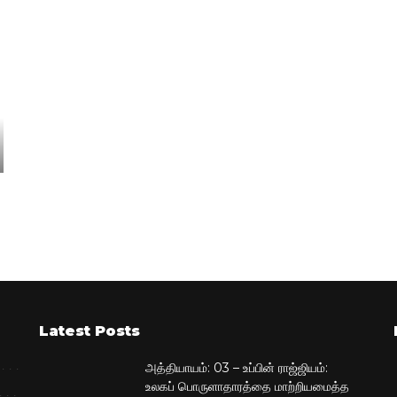
Latest Posts
அத்தியாயம்: 03 – உப்பின் ராஜ்ஜியம்:
உலகப் பொருளாதாரத்தை மாற்றியமைத்த