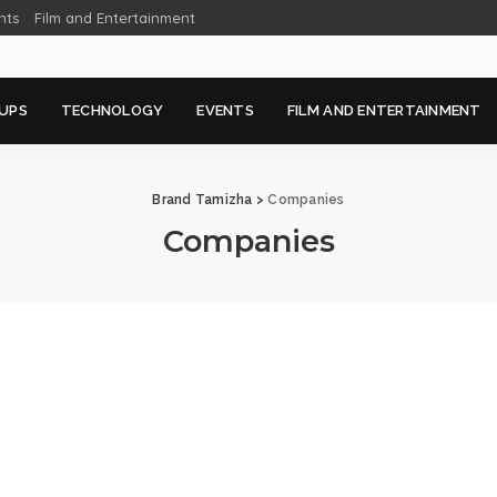
nts
Film and Entertainment
UPS
TECHNOLOGY
EVENTS
FILM AND ENTERTAINMENT
Brand Tamizha
>
Companies
Companies