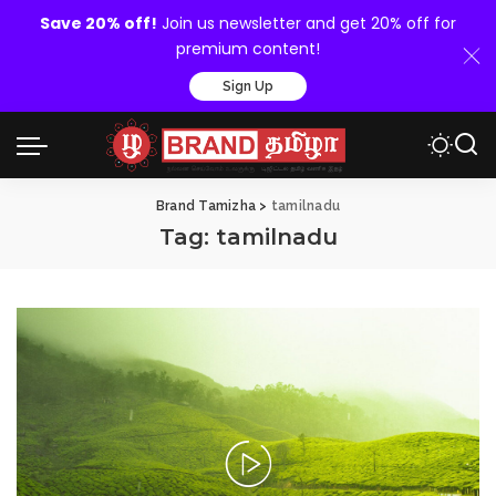
Save 20% off!
Join us newsletter and get 20% off for
premium content!
Sign Up
Brand Tamizha
>
tamilnadu
Tag:
tamilnadu