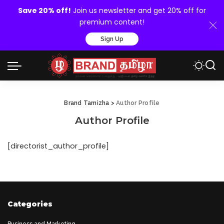
Save 20% off!
Join us newsletter and get 20% off for
premium content!
Sign Up
Brand Tamizha
>
Author Profile
Author Profile
[directorist_author_profile]
Categories