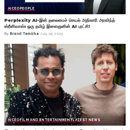
AI
CEO
PEOPLE
Perplexity AI-இன் தலைமைச் செயல் அதிகாரி அரவிந்த்
ஸ்ரீனிவாஸ்: ஒரு தமிழ் இளைஞனின் AI புரட்சி!
By
Brand Tamizha
July 29, 2025
Posted
by
AI
CEO
FILM AND ENTERTAINMENT
LATEST NEWS