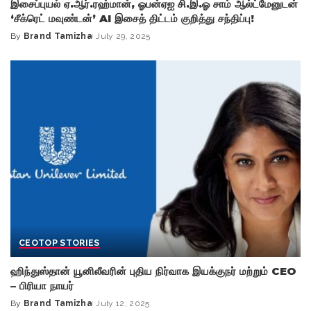
இசைப்புயல் ஏ.ஆர்.ரஹ்மான், ஓபன்ஏஐ சி.இ.ஓ சாம் ஆல்ட்மேனுடன்
‘சீக்ரெட் மவுண்டன்’ AI இசைத் திட்டம் குறித்து சந்திப்பு!
By
Brand Tamizha
July 29, 2025
Posted
by
CEO
TOP STORIES
ஹிந்துஸ்தான் யூனிலீவரின் புதிய நிர்வாக இயக்குநர் மற்றும் CEO
– பிரியா நாயர்
By
Brand Tamizha
July 12, 2025
Posted