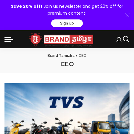
Save 20% off!
Join us newsletter and get 20% off for
premium content!
Sign Up
Brand Tamizha
>
CEO
CEO