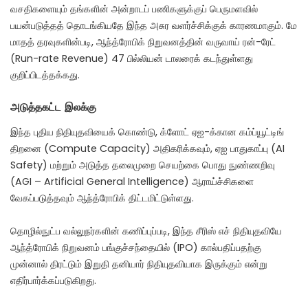
வசதிகளையும் தங்களின் அன்றாடப் பணிகளுக்குப் பெருமளவில்
பயன்படுத்தத் தொடங்கியதே இந்த அசுர வளர்ச்சிக்குக் காரணமாகும்.
மே
மாதத் தரவுகளின்படி, ஆந்த்ரோபிக் நிறுவனத்தின் வருவாய் ரன்-ரேட்
(Run-rate Revenue) 47 பில்லியன் டாலரைக் கடந்துள்ளது
குறிப்பிடத்தக்கது.
அடுத்தகட்ட இலக்கு
இந்த புதிய நிதியுதவியைக் கொண்டு, க்ளோட் ஏஐ-க்கான கம்ப்யூட்டிங்
திறனை (Compute Capacity) அதிகரிக்கவும், ஏஐ பாதுகாப்பு (AI
Safety) மற்றும் அடுத்த தலைமுறை செயற்கை பொது நுண்ணறிவு
(AGI – Artificial General Intelligence) ஆராய்ச்சிகளை
வேகப்படுத்தவும் ஆந்த்ரோபிக் திட்டமிட்டுள்ளது.
தொழில்நுட்ப வல்லுநர்களின் கணிப்புப்படி, இந்த சீரிஸ் எச் நிதியுதவியே
ஆந்த்ரோபிக் நிறுவனம் பங்குச்சந்தையில் (IPO) கால்பதிப்பதற்கு
முன்னால் திரட்டும் இறுதி தனியார் நிதியுதவியாக இருக்கும் என்று
எதிர்பார்க்கப்படுகிறது.