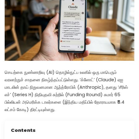
செயற்கை நுண்ணறிவு (AI) தொழில்நுட்ப உலகில் ஒரு மாபெரும்
வரலாற்றுச் சாதனை நிகழ்த்தப்பட்டுள்ளது. ‘க்ளோட்’ (Claude) ஏஐ
மாடலின் தாய் நிறுவனமான ஆந்த்ரோபிக் (Anthropic), தனது ‘சீரிஸ்
எச்’ (Series H) நிதியுதவி சுற்றில் (Funding Round) சுமார் 65
பில்லியன் அமெரிக்க டாலர்களை (இந்திய மதிப்பில் தோராயமாக ₹5.4
லட்சம் கோடி) திரட்டியுள்ளது.
Contents