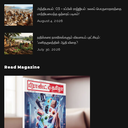
அத்தியாயம்: 03 – உப்பின் ராஜ்ஜியம்: உலகப் பொருளாதாரத்தை
மாற்றியமைத்த ஒற்றைப் படிகம்!
August 4, 2026
நதிக்கரை நாகரிகங்களும் விவசாயப் புரட்சியும்:
‘மனிதகுலத்தின் ஆதி விதை’!
July 30, 2026
Read Magazine