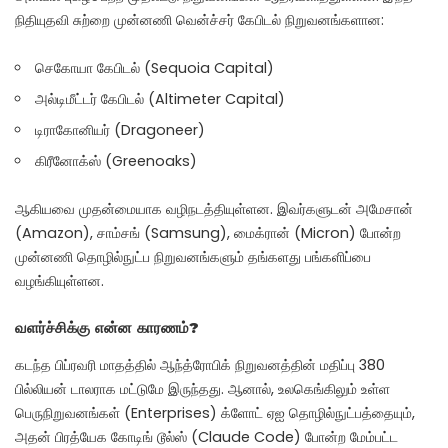
நிதியுதவி சுற்றை முன்னணி வென்ச்சர் கேபிடல் நிறுவனங்களான:
செகோயா கேபிடல் (Sequoia Capital)
அல்டிமீட்டர் கேபிடல் (Altimeter Capital)
டிராகோனியர் (Dragoneer)
கிரீனோக்ஸ் (Greenoaks)
ஆகியவை முதன்மையாக வழிநடத்தியுள்ளன. இவர்களுடன் அமேசான்
(Amazon), சாம்சங் (Samsung), மைக்ரான் (Micron) போன்ற
முன்னணி தொழில்நுட்ப நிறுவனங்களும் தங்களது பங்களிப்பை
வழங்கியுள்ளன.
வளர்ச்சிக்கு என்ன காரணம்?
கடந்த பிப்ரவரி மாதத்தில் ஆந்த்ரோபிக் நிறுவனத்தின் மதிப்பு 380
பில்லியன் டாலராக மட்டுமே இருந்தது.
ஆனால், உலகெங்கிலும் உள்ள
பெருநிறுவனங்கள் (Enterprises) க்ளோட் ஏஐ தொழில்நுட்பத்தையும்,
அதன் பிரத்யேக கோடிங் டூல்ஸ் (Claude Code) போன்ற மேம்பட்ட