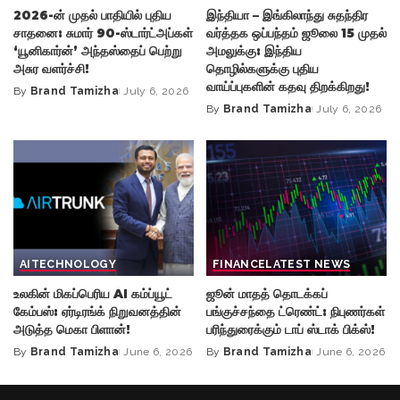
2026-ன் முதல் பாதியில் புதிய
இந்தியா – இங்கிலாந்து சுதந்திர
சாதனை: சுமார் 90-ஸ்டார்ட்அப்கள்
வர்த்தக ஒப்பந்தம் ஜூலை 15 முதல்
‘யூனிகார்ன்’ அந்தஸ்தைப் பெற்று
அமலுக்கு: இந்திய
அசுர வளர்ச்சி!
தொழில்களுக்கு புதிய
வாய்ப்புகளின் கதவு திறக்கிறது!
By
Brand Tamizha
July 6, 2026
Posted
By
Brand Tamizha
July 6, 2026
by
Posted
by
AI
TECHNOLOGY
FINANCE
LATEST NEWS
உலகின் மிகப்பெரிய AI கம்ப்யூட்
ஜூன் மாதத் தொடக்கப்
கேம்பஸ்: ஏர்டிரங்க் நிறுவனத்தின்
பங்குச்சந்தை ட்ரெண்ட்: நிபுணர்கள்
அடுத்த மெகா பிளான்!
பரிந்துரைக்கும் டாப் ஸ்டாக் பிக்ஸ்!
By
Brand Tamizha
June 6, 2026
By
Brand Tamizha
June 6, 2026
Posted
Posted
by
by