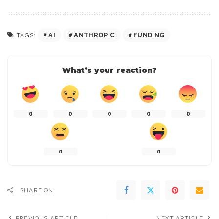
AI
ANTHROPIC
FUNDING
TAGS:
What’s your reaction?
0
0
0
0
0
0
0
SHARE ON
PREVIOUS ARTICLE
NEXT ARTICLE