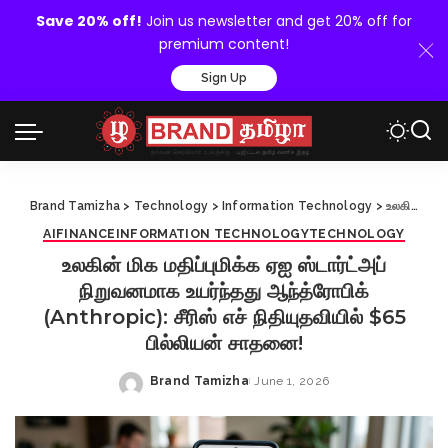
Save 20% off!
Join us newsletter and get 20% off for
premium content!
Sign Up
Brand Tamizha
>
Technology
>
Information Technology
>
உலகின் மிக மதிப்புமிக்க ஏஐ ஸ்டார்ட்அப் நிறுவனமாக உயர்ந்தது ஆந்த்ரோபிக் (Anthropic): சீரிஸ் எச் நிதியுதவியில் $65 பில்லியன் சாதனை!
AI
FINANCE
INFORMATION TECHNOLOGY
TECHNOLOGY
உலகின் மிக மதிப்புமிக்க ஏஐ ஸ்டார்ட்அப்
நிறுவனமாக உயர்ந்தது ஆந்த்ரோபிக்
(Anthropic): சீரிஸ் எச் நிதியுதவியில் $65
பில்லியன் சாதனை!
Brand Tamizha
June 1, 2026
Posted
by