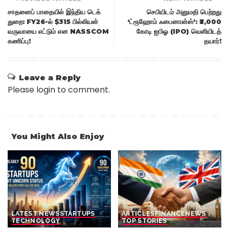
சாதனைப் பாதையில் இந்திய டெக்
செபியிடம் அனுமதி பெற்றது
துறை: FY26-ல் $315 பில்லியன்
‘ட்ரூஹோம் ஃபைனான்ஸ்’: ₹3,000
வருவாயை எட்டும் என NASSCOM
கோடி ஐபிஓ (IPO) வெளியிடத்
கணிப்பு!
தயார்!
Leave a Reply
Please login to comment.
You Might Also Enjoy
LATEST NEWS
STARTUPS
ARTICLES
FINANCE
NEWS
TECHNOLOGY
TOP STORIES