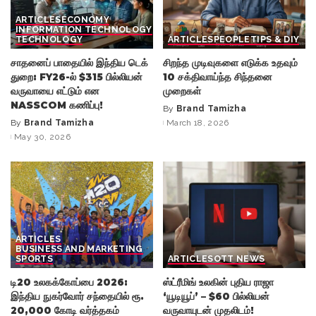
ARTICLES
ECONOMY
INFORMATION TECHNOLOGY
TECHNOLOGY
ARTICLES
PEOPLE
TIPS & DIY
சாதனைப் பாதையில் இந்திய டெக்
சிறந்த முடிவுகளை எடுக்க உதவும்
துறை: FY26-ல் $315 பில்லியன்
10 சக்திவாய்ந்த சிந்தனை
வருவாயை எட்டும் என
முறைகள்
NASSCOM கணிப்பு!
By
Brand Tamizha
Posted
By
Brand Tamizha
March 18, 2026
Posted
by
May 30, 2026
by
ARTICLES
BUSINESS AND MARKETING
SPORTS
ARTICLES
OTT NEWS
டி20 உலகக்கோப்பை 2026:
ஸ்ட்ரீமிங் உலகின் புதிய ராஜா
இந்திய நுகர்வோர் சந்தையில் ரூ.
‘யூடியூப்’ – $60 பில்லியன்
20,000 கோடி வர்த்தகம்
வருவாயுடன் முதலிடம்!