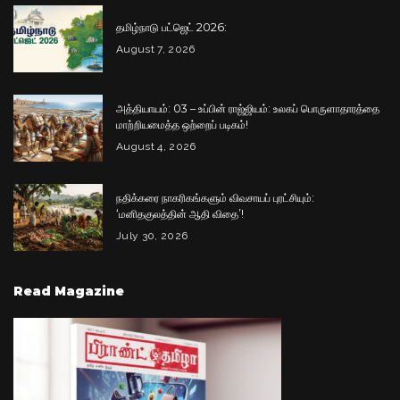
தமிழ்நாடு பட்ஜெட் 2026:
August 7, 2026
அத்தியாயம்: 03 – உப்பின் ராஜ்ஜியம்: உலகப் பொருளாதாரத்தை
மாற்றியமைத்த ஒற்றைப் படிகம்!
August 4, 2026
நதிக்கரை நாகரிகங்களும் விவசாயப் புரட்சியும்:
‘மனிதகுலத்தின் ஆதி விதை’!
July 30, 2026
Read Magazine