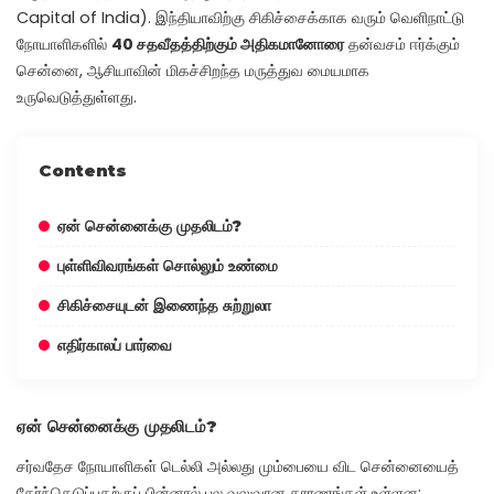
Capital of India). இந்தியாவிற்கு சிகிச்சைக்காக வரும் வெளிநாட்டு
நோயாளிகளில்
40 சதவீதத்திற்கும் அதிகமானோரை
தன்வசம் ஈர்க்கும்
சென்னை, ஆசியாவின் மிகச்சிறந்த மருத்துவ மையமாக
உருவெடுத்துள்ளது.
Contents
ஏன் சென்னைக்கு முதலிடம்?
புள்ளிவிவரங்கள் சொல்லும் உண்மை
சிகிச்சையுடன் இணைந்த சுற்றுலா
எதிர்காலப் பார்வை
ஏன் சென்னைக்கு முதலிடம்?
சர்வதேச நோயாளிகள் டெல்லி அல்லது மும்பையை விட சென்னையைத்
தேர்ந்தெடுப்பதற்குப் பின்னால் பல வலுவான காரணங்கள் உள்ளன: