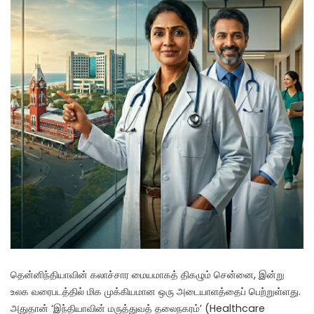
தென்னிந்தியாவின் கலாச்சார மையமாகத் திகழும் சென்னை, இன்று
உலக வரைபடத்தில் மிக முக்கியமான ஒரு அடையாளத்தைப் பெற்றுள்ளது.
அதுதான் ‘இந்தியாவின் மருத்துவத் தலைநகரம்’ (Healthcare