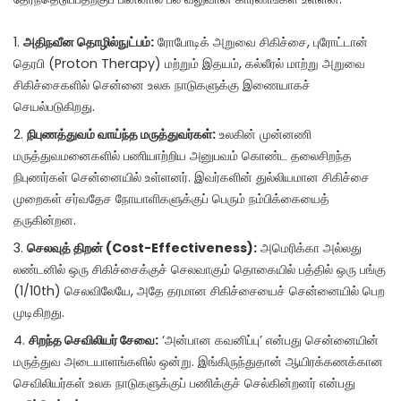
அதிநவீன தொழில்நுட்பம்:
ரோபோடிக் அறுவை சிகிச்சை, புரோட்டான்
தெரபி (Proton Therapy) மற்றும் இதயம், கல்லீரல் மாற்று அறுவை
சிகிச்சைகளில் சென்னை உலக நாடுகளுக்கு இணையாகச்
செயல்படுகிறது.
நிபுணத்துவம் வாய்ந்த மருத்துவர்கள்:
உலகின் முன்னணி
மருத்துவமனைகளில் பணியாற்றிய அனுபவம் கொண்ட தலைசிறந்த
நிபுணர்கள் சென்னையில் உள்ளனர். இவர்களின் துல்லியமான சிகிச்சை
முறைகள் சர்வதேச நோயாளிகளுக்குப் பெரும் நம்பிக்கையைத்
தருகின்றன.
செலவுத் திறன் (Cost-Effectiveness):
அமெரிக்கா அல்லது
லண்டனில் ஒரு சிகிச்சைக்குச் செலவாகும் தொகையில் பத்தில் ஒரு பங்கு
(1/10th) செலவிலேயே, அதே தரமான சிகிச்சையைச் சென்னையில் பெற
முடிகிறது.
சிறந்த செவிலியர் சேவை:
‘அன்பான கவனிப்பு’ என்பது சென்னையின்
மருத்துவ அடையாளங்களில் ஒன்று. இங்கிருந்துதான் ஆயிரக்கணக்கான
செவிலியர்கள் உலக நாடுகளுக்குப் பணிக்குச் செல்கின்றனர் என்பது