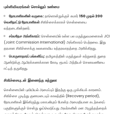
புள்ளிவிவரங்கள் சொல்லும் உண்மை
நோயாளிகளின் வருகை:
நாளொன்றுக்குச் சுமார்
150 முதல் 200
வெளிநாட்டு நோயாளிகள்
சிகிச்சைக்காகச் சென்னையை
வந்தடைகின்றனர்.
சர்வதேச அங்கீகாரம்:
சென்னையில் உள்ள பல மருத்துவமனைகள் JCI
(Joint Commission International) அங்கீகாரம் பெற்றவை. இது
தரமான சிகிச்சைக்கு உலகளாவிய உத்தரவாதத்தை அளிக்கிறது.
பொருளாதாரப் பங்களிப்பு:
தமிழகத்தின் மருத்துவச் சுற்றுலாத் துறை
ஆண்டுக்கு ஆயிரக்கணக்கான கோடி ரூபாய் அந்நியச் செலாவணியை
ஈட்டித் தருகிறது.
சிகிச்சையுடன் இணைந்த சுற்றுலா
சென்னையின் புவியியல் அமைப்பும் இதற்கு ஒரு முக்கியக் காரணம்.
சிகிச்சை முடிந்து குணமடையும் காலத்தில் (Recovery period),
நோயாளிகள் இங்கிருந்து மகாபலிபுரம் போன்ற அமைதியான கடற்கரைப்
பகுதிகளுக்குச் சென்று ஓய்வெடுப்பது அவர்களின் மன அழுத்தத்தைக்