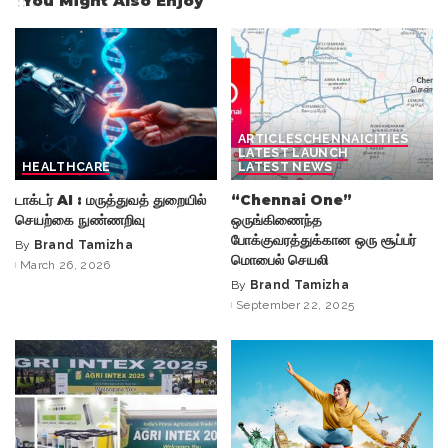
You Might Also Enjoy
ARTICLES
CHENNAI
CITIES
LATEST LAUNCH
HEALTHCARE
LATEST NEWS
டாக்டர் AI : மருத்துவத் துறையில்
“Chennai One”
செயற்கை நுண்ணறிவு
ஒருங்கிணைந்த
போக்குவரத்துக்கான ஒரு சூப்பர்
By
Brand Tamizha
Posted
மொபைல் செயலி
March 26, 2026
by
By
Brand Tamizha
Posted
September 22, 2025
by