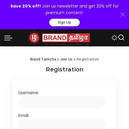
Save 20% off!
Join us newsletter and get 20% off for
premium content!
Sign Up
Brand Tamizha
>
Join Us
>
Registration
Registration
Username
Email