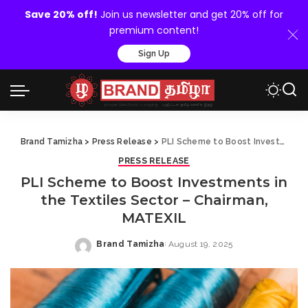
Save 20% off!
Join us newsletter and get 20% off for
premium content!
Sign Up
Brand Tamizha
>
Press Release
>
PLI Scheme to Boost Investments in the Textiles Sector – Chairman, MATEXIL
PRESS RELEASE
PLI Scheme to Boost Investments in
the Textiles Sector – Chairman,
MATEXIL
Brand Tamizha
August 19, 2025
Posted
by