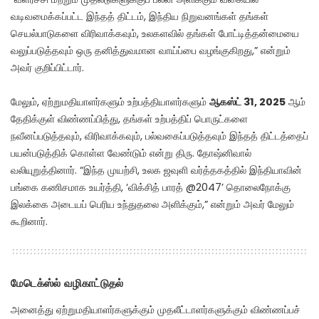
வடிவமைக்கப்பட்ட இந்தத் திட்டம், இந்திய நிறுவனங்கள் தங்கள்
செயல்பாடுகளை விரிவாக்கவும், உலகளவில் தங்கள் போட்டித்தன்மையை
வலுப்படுத்தவும் ஒரு தனித்துவமான வாய்ப்பை வழங்குகிறது,” என்றும்
அவர் குறிப்பிட்டார்.
மேலும், ஏற்றுமதியாளர்களும் உற்பத்தியாளர்களும்
ஆகஸ்ட் 31, 2025
ஆம்
தேதிக்குள் விண்ணப்பித்து, தங்கள் உற்பத்திப் பொருட்களை
நவீனப்படுத்தவும், விரிவாக்கவும், பல்வகைப்படுத்தவும் இந்தத் திட்டத்தைப்
பயன்படுத்திக் கொள்ள வேண்டும் என்று திரு. தோஷ்னிவால்
வலியுறுத்தினார். “இந்த முயற்சி, உலக ஜவுளி வர்த்தகத்தில் இந்தியாவின்
பங்கை கணிசமாக உயர்த்தி, ‘விக்சித் பாரத் @2047’ தொலைநோக்கு
இலக்கை அடையப் பெரிய உந்துதலை அளிக்கும்,” என்றும் அவர் மேலும்
கூறினார்.
மேடெக்ஸ்ல் வழிகாட்டுதல்
அனைத்து ஏற்றுமதியாளர்களுக்கும் முதலீட்டாளர்களுக்கும் விண்ணப்பச்