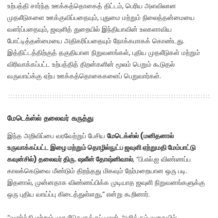
உற்பத்தி சார்ந்த ஊக்கத்தொகைத் திட்டம், பெரிய அளவிலான
முதலீடுகளை ஊக்குவிப்பதையும், புதுமை மற்றும் நிலைத்தன்மையை
வளர்ப்பதையும், ஜவுளித் துறையில் இந்தியாவின் உலகளாவிய
போட்டித்தன்மையை அதிகரிப்பதையும் நோக்கமாகக் கொண்டது.
இத்திட்டத்திற்குத் தகுதியான நிறுவனங்கள், புதிய முதலீடுகள் மற்றும்
விரிவாக்கப்பட்ட உற்பத்தித் திறன்களின் மூலம் பெறும் கூடுதல்
வருவாய்க்கு ஏற்ப ஊக்கத்தொகைகளைப் பெறுவார்கள்.
மேடெக்ஸ்ல் தலைவர் கருத்து
இந்த அறிவிப்பை வரவேற்றுப் பேசிய
மேடெக்ஸ்ல் (மனிதனால்
உருவாக்கப்பட்ட இழை மற்றும் தொழில்நுட்ப ஜவுளி ஏற்றுமதி மேம்பாட்டு
கவுன்சில்) தலைவர் திரு. ஷலீன் தோஷ்னிவால்
, “பி.எல்.ஐ விண்ணப்ப
காலக்கெடுவை மீண்டும் திறந்தது மிகவும் நேர்மறையான ஒரு படி.
இதனால், முன்னதாக விண்ணப்பிக்க முடியாத ஜவுளி நிறுவனங்களுக்கு
ஒரு புதிய வாய்ப்பு கிடைத்துள்ளது,” என்று கூறினார்.
“வளர்ச்சி மற்றும் முதலீடுகளுக்குப் பலன் அளிக்கும் வகையில்