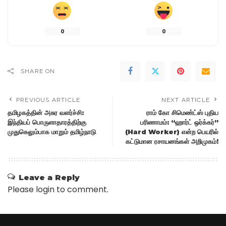
0
0
SHARE ON
PREVIOUS ARTICLE
NEXT ARTICLE
தமிழகத்தின் அசுர வளர்ச்சி:
ராம் கோ சிமெண்ட்ஸ் புதிய
இந்தியப் பொருளாதாரத்திற்கு
பரிணாமம்: “ஹார்ட் ஒர்க்கர்”
முதுகெலும்பாக மாறும் தமிழ்நாடு
(Hard Worker) என்ற பெயரில்
கட்டுமான ரசாயனங்கள் அறிமுகம்!
Leave a Reply
Please login to comment.