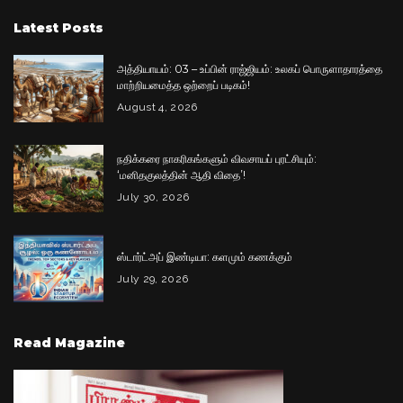
Latest Posts
அத்தியாயம்: 03 – உப்பின் ராஜ்ஜியம்: உலகப் பொருளாதாரத்தை
மாற்றியமைத்த ஒற்றைப் படிகம்!
August 4, 2026
நதிக்கரை நாகரிகங்களும் விவசாயப் புரட்சியும்:
‘மனிதகுலத்தின் ஆதி விதை’!
July 30, 2026
ஸ்டார்ட்அப் இண்டியா: களமும் கணக்கும்
July 29, 2026
Read Magazine