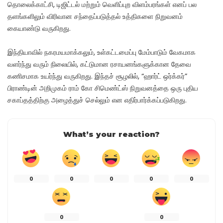
தொலைக்காட்சி, டிஜிட்டல் மற்றும் வெளிப்புற விளம்பரங்கள் எனப் பல
தளங்களிலும் விரிவான சந்தைப்படுத்தல் உத்திகளை நிறுவனம்
கையாண்டு வருகிறது.
இந்தியாவில் நகரமயமாக்கலும், உள்கட்டமைப்பு மேம்பாடும் வேகமாக
வளர்ந்து வரும் நிலையில், கட்டுமான ரசாயனங்களுக்கான தேவை
கணிசமாக உயர்ந்து வருகிறது. இந்தச் சூழலில், “ஹார்ட் ஒர்க்கர்”
பிராண்டின் அறிமுகம் ராம் கோ சிமெண்ட்ஸ் நிறுவனத்தை ஒரு புதிய
சகாப்தத்திற்கு அழைத்துச் செல்லும் என எதிர்பார்க்கப்படுகிறது.
What’s your reaction?
0
0
0
0
0
0
0