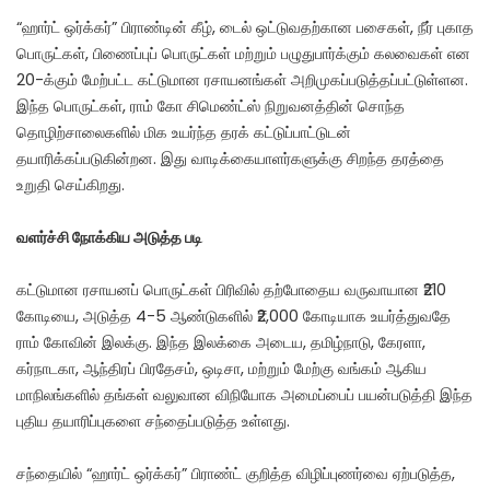
“ஹார்ட் ஒர்க்கர்” பிராண்டின் கீழ், டைல் ஒட்டுவதற்கான பசைகள், நீர் புகாத
பொருட்கள், பிணைப்புப் பொருட்கள் மற்றும் பழுதுபார்க்கும் கலவைகள் என
20-க்கும் மேற்பட்ட கட்டுமான ரசாயனங்கள் அறிமுகப்படுத்தப்பட்டுள்ளன.
இந்த பொருட்கள், ராம் கோ சிமெண்ட்ஸ் நிறுவனத்தின் சொந்த
தொழிற்சாலைகளில் மிக உயர்ந்த தரக் கட்டுப்பாட்டுடன்
தயாரிக்கப்படுகின்றன. இது வாடிக்கையாளர்களுக்கு சிறந்த தரத்தை
உறுதி செய்கிறது.
வளர்ச்சி நோக்கிய அடுத்த படி
கட்டுமான ரசாயனப் பொருட்கள் பிரிவில் தற்போதைய வருவாயான ₹210
கோடியை, அடுத்த 4-5 ஆண்டுகளில் ₹2,000 கோடியாக உயர்த்துவதே
ராம் கோவின் இலக்கு. இந்த இலக்கை அடைய, தமிழ்நாடு, கேரளா,
கர்நாடகா, ஆந்திரப் பிரதேசம், ஒடிசா, மற்றும் மேற்கு வங்கம் ஆகிய
மாநிலங்களில் தங்கள் வலுவான விநியோக அமைப்பைப் பயன்படுத்தி இந்த
புதிய தயாரிப்புகளை சந்தைப்படுத்த உள்ளது.
சந்தையில் “ஹார்ட் ஒர்க்கர்” பிராண்ட் குறித்த விழிப்புணர்வை ஏற்படுத்த,