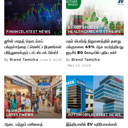
BRAND STORIES
FINANCE
LATEST NEWS
HEALTHCARE
LATEST NEWS
ஜூன் மாதத் தொடக்கப்
மதர் ஸ்பார்ஷ் நிறுவனத்தில் தனது
பங்குச்சந்தை ட்ரெண்ட்: நிபுணர்கள்
பங்குகளை 49% ஆக உயர்த்தியது
பரிந்துரைக்கும் டாப் ஸ்டாக் பிக்ஸ்!
ஐடிசி: ₹30 கோடியில் புதிய டீல்!
By
Brand Tamizha
June 6, 2026
By
Brand Tamizha
Posted
Posted
May 20, 2026
by
by
FASHION
FOOD
LATEST NEWS
AUTOMOBILE
LATEST NEWS
ஆடை மற்றும் மளிகைத்
இந்தியாவில் EV உதிரிபாகங்கள்