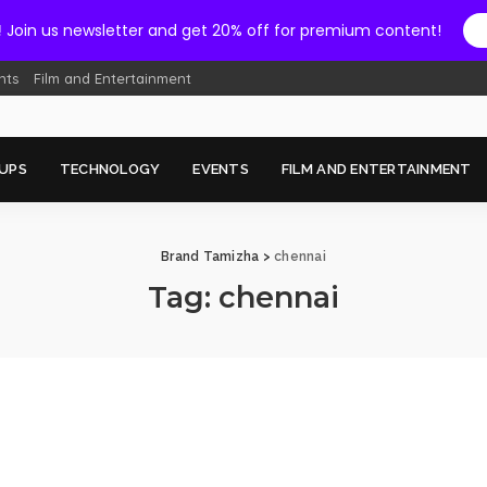
!
Join us newsletter and get 20% off for premium content!
nts
Film and Entertainment
UPS
TECHNOLOGY
EVENTS
FILM AND ENTERTAINMENT
Brand Tamizha
>
chennai
Tag:
chennai