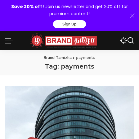
Save 20% off!
Join us newsletter and get 20% off for
premium content!
Sign Up
Brand Tamizha
>
payments
Tag:
payments