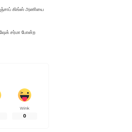
 பஞ்சாப் கிங்ஸ் அணியை
பிஷேக் சர்மா போன்ற
Wink
0