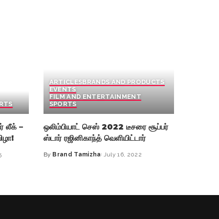
ARTICLES
BRANDS AND PRODUCTS
EVENTS
FILM AND ENTERTAINMENT
RTS
SPORTS
 லீக் –
ஒலிம்பியாட் செஸ் 2022 டீசரை சூப்பர்
விழா!
ஸ்டார் ரஜினிகாந்த் வெளியிட்டார்
5
By
Brand Tamizha
July 16, 2022
Posted
by