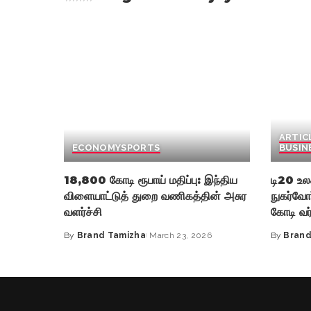
ARTIC
ECONOMY
SPORTS
BUSIN
18,800 கோடி ரூபாய் மதிப்பு: இந்திய
டி20 உ
விளையாட்டுத் துறை வணிகத்தின் அசுர
நுகர்வோ
வளர்ச்சி
கோடி வர
By
Brand Tamizha
March 23, 2026
By
Brand
Posted
Posted
by
by