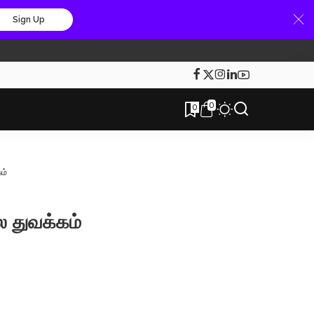
Sign Up
0
0
ம்
ல துவக்கம்