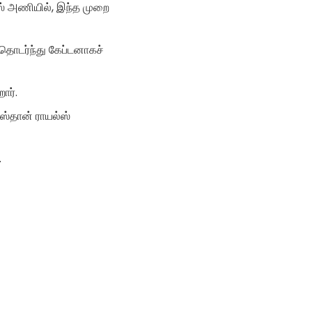
ஸ் அணியில், இந்த முறை
தொடர்ந்து கேப்டனாகச்
ார்.
ஜஸ்தான் ராயல்ஸ்
.