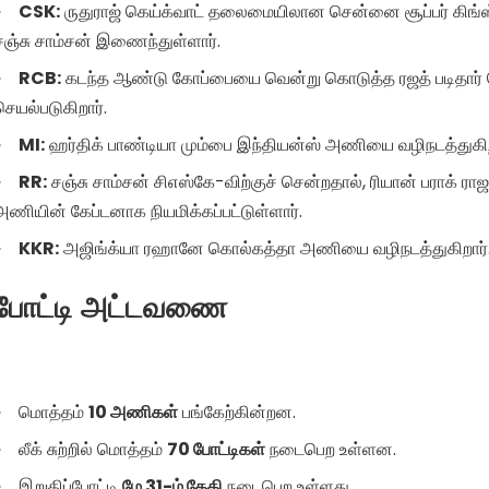
CSK:
ருதுராஜ் கெய்க்வாட் தலைமையிலான சென்னை சூப்பர் கிங்
சஞ்சு சாம்சன் இணைந்துள்ளார்.
RCB:
கடந்த ஆண்டு கோப்பையை வென்று கொடுத்த ரஜத் படிதார் 
செயல்படுகிறார்.
MI:
ஹர்திக் பாண்டியா மும்பை இந்தியன்ஸ் அணியை வழிநடத்துகிற
RR:
சஞ்சு சாம்சன் சிஎஸ்கே-விற்குச் சென்றதால், ரியான் பராக் ரா
அணியின் கேப்டனாக நியமிக்கப்பட்டுள்ளார்.
KKR:
அஜிங்க்யா ரஹானே கொல்கத்தா அணியை வழிநடத்துகிறார்
போட்டி அட்டவணை
மொத்தம்
10 அணிகள்
பங்கேற்கின்றன.
லீக் சுற்றில் மொத்தம்
70 போட்டிகள்
நடைபெற உள்ளன.
இறுதிப்போட்டி
மே 31-ம் தேதி
நடைபெற உள்ளது.