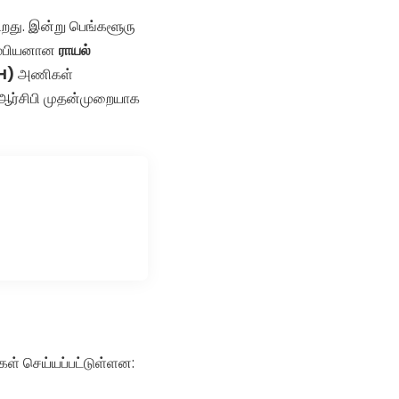
ிறது. இன்று பெங்களூரு
சாம்பியனான
ராயல்
H)
அணிகள்
 ஆர்சிபி முதன்முறையாக
கள் செய்யப்பட்டுள்ளன: