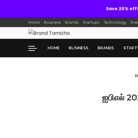
Save 20% off
Home
Business
Brands
Startups
Technology
Eve
HOME
BUSINESS
BRANDS
START
B
ஐபிஎல் 20