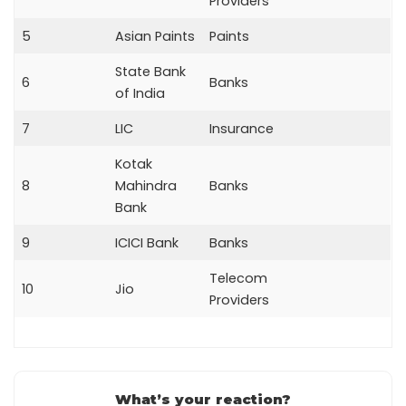
Providers
5
Asian Paints
Paints
State Bank
6
Banks
of India
7
LIC
Insurance
Kotak
8
Mahindra
Banks
Bank
9
ICICI Bank
Banks
Telecom
10
Jio
Providers
What’s your reaction?