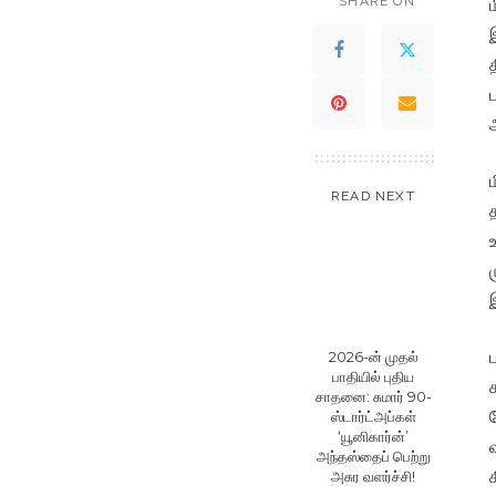
SHARE ON
READ NEXT
2026-ன் முதல்
பாதியில் புதிய
சாதனை: சுமார் 90-
ஸ்டார்ட்அப்கள்
‘யூனிகார்ன்’
அந்தஸ்தைப் பெற்று
அசுர வளர்ச்சி!