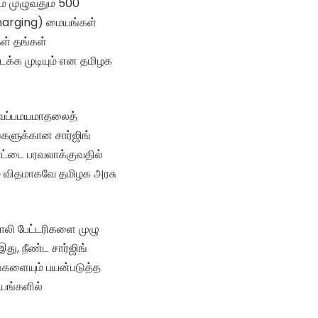
ம் முழுவதும் 500
(Charging) மையங்கள்
கள் தங்கள்
கடக்க முடியும் என தமிழக
ி வெப்பமயமாதலைத்
ங்களுக்கான சார்ஜிங்
பாட்டை பரவலாக்குவதில்
் விதமாகவே தமிழக அரசு
லி பேட்டரிகளை முழு
து, நீண்ட சார்ஜிங்
ங்களையும் பயன்படுத்த
யங்களில்