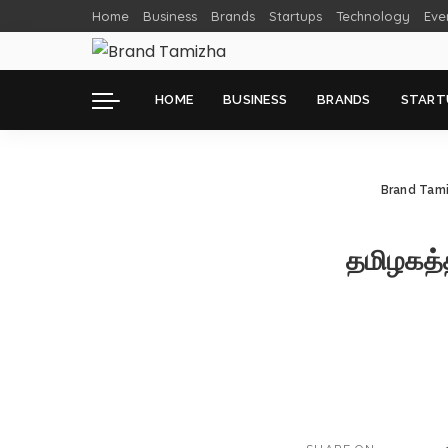
Home
Business
Brands
Startups
Technology
Eve
HOME
BUSINESS
BRANDS
START
Brand Tam
தமிழகத்த