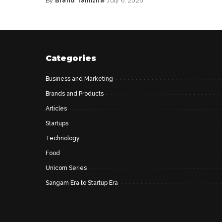
By
Brand Tamizha
July 6, 2026
by
Posted
by
Categories
Business and Marketing
Brands and Products
Articles
Startups
Technology
Food
Unicorn Series
Sangam Era to Startup Era