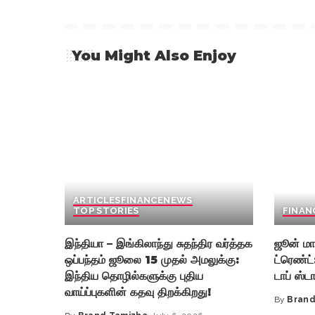
You Might Also Enjoy
ARTICLES
FINANCE
NEWS
TOP STORIES
FINAN
இந்தியா – இங்கிலாந்து சுதந்திர வர்த்தக
ஜூன் மா
ஒப்பந்தம் ஜூலை 15 முதல் அமலுக்கு:
ட்ரெண்ட்
இந்திய தொழில்களுக்கு புதிய
டாப் ஸ்டா
வாய்ப்புகளின் கதவு திறக்கிறது!
By
Brand
Posted