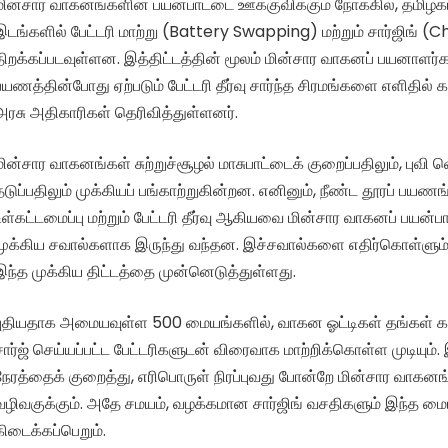
மின்சார வாகனங்களின் பயன்பாட்டை ஊக்குவிக்கும் நோக்கில், தமிழக
இடங்களில் பேட்டரி மாற்று (Battery Swapping) மற்றும் சார்ஜிங் 
திறக்கப்படவுள்ளன. இத்திட்டத்தின் மூலம் மின்சார வாகனப் பயனாளர்
பயணத்தின்போது ஏற்படும் பேட்டரி தீர்வு சார்ந்த சிரமங்களை எளிதில் 
அரசு அதிகாரிகள் தெரிவித்துள்ளனர்.
மின்சார வாகனங்கள் சுற்றுச்சூழல் மாசுபாட்டைக் குறைப்பதிலும், புவ
தடுப்பதிலும் முக்கியப் பங்காற்றுகின்றன. எனினும், நீண்ட தூரப் பயண
உள்கட்டமைப்பு மற்றும் பேட்டரி தீர்வு ஆகியவை மின்சார வாகனப் பயன்
முக்கிய சவால்களாக இருந்து வந்தன. இச்சவால்களை எதிர்கொள்ளும
இந்த முக்கிய திட்டத்தை முன்னெடுத்துள்ளது.
புதியதாக அமையவுள்ள 500 மையங்களில், வாகன ஓட்டிகள் தங்கள் கா
சார்ஜ் செய்யப்பட்ட பேட்டரிகளுடன் விரைவாக மாற்றிக்கொள்ள முடியும். இ
நேரத்தைக் குறைத்து, எரிபொருள் நிரப்புவது போன்றே மின்சார வாகன
வழிவகுக்கும். அதே சமயம், வழக்கமான சார்ஜிங் வசதிகளும் இந்த மை
கிடைக்கப்பெறும்.