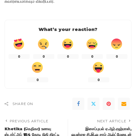
சுவாரஸ்யமாகவும் விவரிப்பார்.
What’s your reaction?
0
0
0
0
0
0
0
SHARE ON
PREVIOUS ARTICLE
NEXT ARTICLE
Khetika (கெதிகா) உணவு
இசைப்புயல் ஏ.ஆர்.ரஹ்மான்,
ஸ்டார்ட்அப் ₹154 கோடி நிதி திரட்டி
ஓபன்ஏஐ சி.இ.ஓ சாம் ஆல்ட்மேனுடன்