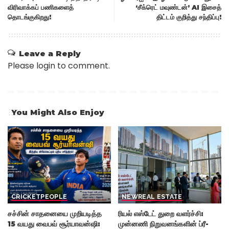
விரிவாக்கப் பணிகளைத்
‘சீக்ரெட் மவுண்டன்’ AI இசைத்
தொடங்குகிறது!
திட்டம் குறித்து சந்திப்பு!
Leave a Reply
Please login to comment.
You Might Also Enjoy
CRICKET
PEOPLE
NEW
REAL ESTATE
சச்சின் சாதனையை முறியடித்த
ரியல் எஸ்டேட் துறை வளர்ச்சி:
15 வயது வைபவ் சூர்யாவன்ஷி:
முன்னணி நிறுவனங்களின் ப்ரீ-