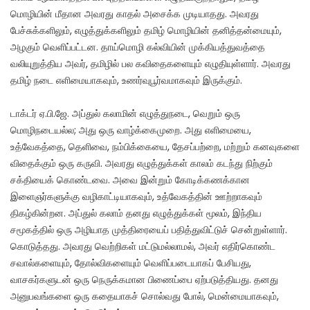
மொழியின் மீதான அவரது காதல் அசைக்க முடியாதது. அவரது
பேச்சுக்களிலும், எழுத்துக்களிலும் தமிழ் மொழியின் தனித்தன்மையும்,
அழகும் வெளிப்பட்டன. தாய்மொழி கல்வியின் முக்கியத்துவத்தை
வலியுறுத்திய அவர், தமிழில் பல கவிதைகளையும் எழுதியுள்ளார். அவரது
தமிழ் நடை எளிமையாகவும், உணர்வுபூர்வமாகவும் இருக்கும்.
டாக்டர் ஏ.பி.ஜே. அப்துல் கலாமின் எழுத்துநடை, வெறும் ஒரு
மொழிநடையல்ல; அது ஒரு வாழ்க்கைமுறை. அது எளிமையை,
உத்வேகத்தை, தெளிவை, நம்பிக்கையை, தேசப்பற்றை, மற்றும் கனவுகளை
விதைக்கும் ஒரு கருவி. அவரது எழுத்துக்கள் காலம் கடந்து நிற்கும்
சக்தியைக் கொண்டவை. அவை இன்றும் கோடிக்கணக்கான
இளைஞர்களுக்கு வழிகாட்டியாகவும், உத்வேகத்தின் ஊற்றாகவும்
திகழ்கின்றன. அப்துல் கலாம் தனது எழுத்துக்கள் மூலம், இந்திய
சமூகத்தில் ஒரு அழியாத முத்திரையைப் பதித்துவிட்டுச் சென்றுள்ளார்.
கொடுத்தது. அவரது வெற்றிகள் மட்டுமல்லாமல், அவர் எதிர்கொண்ட
சவால்களையும், தோல்விகளையும் வெளிப்படையாகப் பேசியது,
வாசகர்களுடன் ஒரு நெருக்கமான பிணைப்பை ஏற்படுத்தியது. தனது
அனுபவங்களை ஒரு கதையாகச் சொல்வது போல், மென்மையாகவும்,