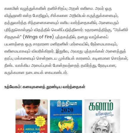
கலாமின் எழுத்துக்களின் தனிச்சிறப்பு அதன் எளிமை. அவர் ஒரு
விஞ்ஞானி என்ற போதிலும், சிக்கலான அறிவியல் கருத்துக்களையும்,
தத்துவார்த்த சிந்தனைகளையும் எளிய வார்த்தைகளில், அனைவரும்
புரிந்துகொள்ளும் விதத்தில் வெளிப்படுத்தினார். உதாரணத்திற்கு, “அக்னிச்
சிறகுகள்” (Wings of Fire) புத்தகத்தில், தனது வாழ்க்கைப்
பயணத்தை ஒரு சாதாரண மனிதனின் பார்வையில், நேர்மையாகவும்,
எளிமையாகவும் விவரிக்கிறார். இதுவே, அவரது புத்தகங்கள் அனைத்துத்
தரப்பு மக்களையும் சென்றடைய முக்கியக் காரணம். கடினமான சொற்கள்,
நீண்ட வாக்கிய அமைப்புகள் போன்றவற்றைத் தவிர்த்து, நேரடியான,
சுருக்கமான நடையைக் கையாண்டார்.
உத்வேகம்: கனவுகளைத் தூண்டிய வார்த்தைகள்