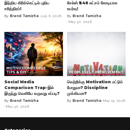
இந்திய கிரிக்கெட்டில் புதிய
சேல்ஸ் ₹1.48 லட்சம் கோடியாக
சரித்திரம்!
உயர்வு!
By
Brand Tamizha
July 6, 2026
By
Brand Tamizha
Posted
Posted
May 30, 2026
by
by
MOTIVATION
PEOPLE
TIPS & DIY
PEOPLE
SELF IMPROVEMENT
Social Media
வெற்றிக்கு Motivation மட்டும்
Comparison Trap-இல்
போதுமா? Discipline
இருந்து வெளியே வருவது எப்படி?
முக்கியமா?
By
Brand Tamizha
By
Brand Tamizha
May 15, 2026
Posted
Posted
May 30, 2026
by
by