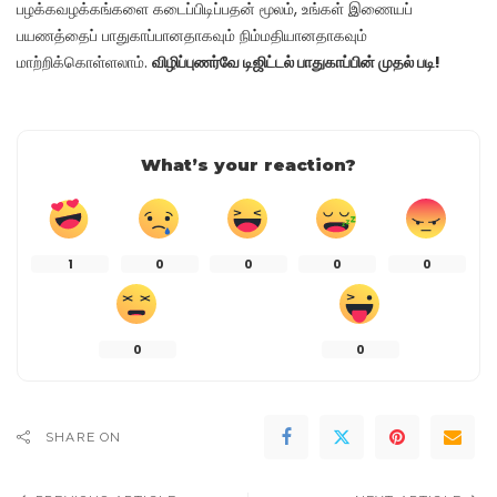
பழக்கவழக்கங்களை கடைப்பிடிப்பதன் மூலம், உங்கள் இணையப்
பயணத்தைப் பாதுகாப்பானதாகவும் நிம்மதியானதாகவும்
மாற்றிக்கொள்ளலாம்.
விழிப்புணர்வே டிஜிட்டல் பாதுகாப்பின் முதல் படி!
What’s your reaction?
1
0
0
0
0
0
0
SHARE ON