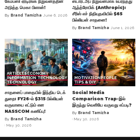
கேம்பஸ்: ஏர்டிரங்க் நிறுவனத்தின்
ஸ்டார்ட்அப் நிறுவனமாக உயர்ந்தது
அடுத்த மெகா பிளான்!
ஆந்த்ரோபிக் (Anthropic):
சீரிஸ் எச் நிதியுதவியில் $65
By
Brand Tamizha
June 6, 2026
Posted
பில்லியன் சாதனை!
by
By
Brand Tamizha
June 1, 2026
Posted
by
ARTICLES
ECONOMY
INFORMATION TECHNOLOGY
MOTIVATION
PEOPLE
TECHNOLOGY
TIPS & DIY
சாதனைப் பாதையில் இந்திய டெக்
Social Media
துறை: FY26-ல் $315 பில்லியன்
Comparison Trap-இல்
வருவாயை எட்டும் என
இருந்து வெளியே வருவது எப்படி?
NASSCOM கணிப்பு!
By
Brand Tamizha
Posted
By
Brand Tamizha
May 30, 2026
Posted
by
May 30, 2026
by