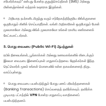
சரிபார்க்கவும்” என்பது போன்ற குறுஞ்செய்திகள் (SMS) அல்லது
மின்னஞ்சல்கள் வந்தால் உஷாராக இருங்கள்.
அறியாத நபர்களிடமிருந்து வரும் சந்தேகத்திற்குரிய லிங்க்குகளை
ஒருபோதும் கிளிக் செய்யாதீர்கள். வங்கி அதிகாரிகள் ஒருபோதும் போன்
மூலமாகவோ அல்லது லிங்க் மூலமாகவோ உங்கள் ரகசிய எண்களைக்
கேட்கமாட்டார்கள்.
5. பொது வைஃபை (Public Wi-Fi) ஆபத்துகள்
ரயில் நிலையங்கள், பூங்காக்கள் அல்லது உணவகங்களில் கிடைக்கும்
இலவச வைஃபை இணைப்புகள் பாதுகாப்பற்றவை. ஹேக்கர்கள் இந்த
நெட்வொர்க் மூலம் உங்கள் மொபைலில் உள்ள தகவல்களைத் திருட
வாய்ப்புள்ளது.
பொது வைஃபை பயன்படுத்தும் போது பணப் பரிவர்த்தனைகள்
(Banking Transactions) செய்வதைத் தவிர்க்கவும். தவிர்க்க
முடியாத பட்சத்தில்
VPN
போன்ற பாதுகாப்பு வசதிகளைப்
பயன்படுத்தலாம்.