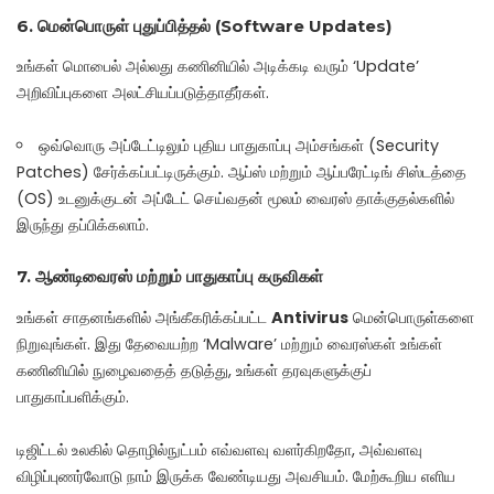
6. மென்பொருள் புதுப்பித்தல் (Software Updates)
உங்கள் மொபைல் அல்லது கணினியில் அடிக்கடி வரும் ‘Update’
அறிவிப்புகளை அலட்சியப்படுத்தாதீர்கள்.
ஒவ்வொரு அப்டேட்டிலும் புதிய பாதுகாப்பு அம்சங்கள் (Security
Patches) சேர்க்கப்பட்டிருக்கும். ஆப்ஸ் மற்றும் ஆப்பரேட்டிங் சிஸ்டத்தை
(OS) உடனுக்குடன் அப்டேட் செய்வதன் மூலம் வைரஸ் தாக்குதல்களில்
இருந்து தப்பிக்கலாம்.
7. ஆண்டிவைரஸ் மற்றும் பாதுகாப்பு கருவிகள்
உங்கள் சாதனங்களில் அங்கீகரிக்கப்பட்ட
Antivirus
மென்பொருள்களை
நிறுவுங்கள். இது தேவையற்ற ‘Malware’ மற்றும் வைரஸ்கள் உங்கள்
கணினியில் நுழைவதைத் தடுத்து, உங்கள் தரவுகளுக்குப்
பாதுகாப்பளிக்கும்.
டிஜிட்டல் உலகில் தொழில்நுட்பம் எவ்வளவு வளர்கிறதோ, அவ்வளவு
விழிப்புணர்வோடு நாம் இருக்க வேண்டியது அவசியம். மேற்கூறிய எளிய