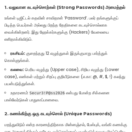
1. வலுவான கடவுச்சொற்கள் (Strong Passwords) அமைத்தல்
உங்கள் டிஜிட்டல் கதவின் சாவிதான் ‘Password’. பலர் தங்களுக்குப்
பிடித்த பெயர்கள் அல்லது பிறந்த தேதிகளை கடவுச்சொல்லாக
வைக்கின்றனர். இது ஹேக்கர்களுக்கு (Hackers) வேலையை
எளிதாக்கிவிடும்.
ரகசியம்:
குறைந்தது 12 எழுத்துகள் இருக்குமாறு பார்த்துக்
கொள்ளுங்கள்.
கலவை:
பெரிய எழுத்து (Upper case), சிறிய எழுத்து (Lower
case), எண்கள் மற்றும் சிறப்பு குறியீடுகளை (எ.கா: @, #, $, !) கலந்து
பயன்படுத்துங்கள்.
உதாரணம்:
என்பது போன்ற சிக்கலான
Secur3!P@ss2026
பாஸ்வேர்டுகள் பாதுகாப்பானவை.
2. கணக்கிற்கு ஒரு கடவுச்சொல் (Unique Passwords)
மறந்துவிடும் என்ற காரணத்திற்காக மின்னஞ்சல், பேஸ்புக், வங்கி கணக்கு
என அனைத்திற்கும் ஒரே கடவுச்சொல்லைப் பயன்படுத்துவது மிகப்பெரிய