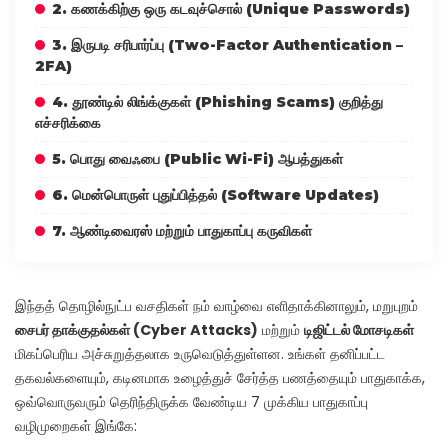
2. கணக்கிற்கு ஒரு கடவுச்சொல் (Unique Passwords)
3. இருபடி சரிபார்ப்பு (Two-Factor Authentication –
2FA)
4. தூண்டில் லிங்க்குகள் (Phishing Scams) குறித்து
எச்சரிக்கை
5. பொது வைஃபை (Public Wi-Fi) ஆபத்துகள்
6. மென்பொருள் புதுப்பித்தல் (Software Updates)
7. ஆண்டிவைரஸ் மற்றும் பாதுகாப்பு கருவிகள்
இந்தத் தொழில்நுட்ப வசதிகள் நம் வாழ்வை எளிதாக்கினாலும், மறுபுறம்
சைபர் தாக்குதல்கள் (Cyber Attacks)
மற்றும்
டிஜிட்டல் மோசடிகள்
மிகப்பெரிய அச்சுறுத்தலாக உருவெடுத்துள்ளன. உங்கள் தனிப்பட்ட
தகவல்களையும், கடினமாக உழைத்துச் சேர்த்த பணத்தையும் பாதுகாக்க,
ஒவ்வொருவரும் தெரிந்திருக்க வேண்டிய 7 முக்கிய பாதுகாப்பு
வழிமுறைகள் இங்கே: