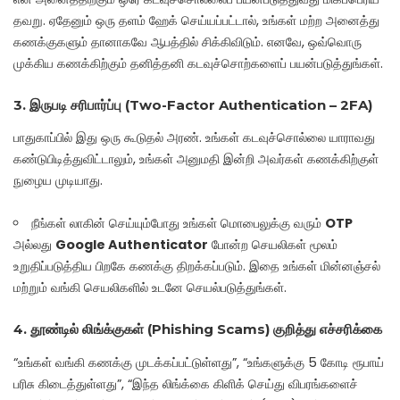
தவறு. ஏதேனும் ஒரு தளம் ஹேக் செய்யப்பட்டால், உங்கள் மற்ற அனைத்து
கணக்குகளும் தானாகவே ஆபத்தில் சிக்கிவிடும். எனவே, ஒவ்வொரு
முக்கிய கணக்கிற்கும் தனித்தனி கடவுச்சொற்களைப் பயன்படுத்துங்கள்.
3. இருபடி சரிபார்ப்பு (Two-Factor Authentication – 2FA)
பாதுகாப்பில் இது ஒரு கூடுதல் அரண். உங்கள் கடவுச்சொல்லை யாராவது
கண்டுபிடித்துவிட்டாலும், உங்கள் அனுமதி இன்றி அவர்கள் கணக்கிற்குள்
நுழைய முடியாது.
நீங்கள் லாகின் செய்யும்போது உங்கள் மொபைலுக்கு வரும்
OTP
அல்லது
Google Authenticator
போன்ற செயலிகள் மூலம்
உறுதிப்படுத்திய பிறகே கணக்கு திறக்கப்படும். இதை உங்கள் மின்னஞ்சல்
மற்றும் வங்கி செயலிகளில் உடனே செயல்படுத்துங்கள்.
4. தூண்டில் லிங்க்குகள் (Phishing Scams) குறித்து எச்சரிக்கை
“உங்கள் வங்கி கணக்கு முடக்கப்பட்டுள்ளது”, “உங்களுக்கு 5 கோடி ரூபாய்
பரிசு கிடைத்துள்ளது”, “இந்த லிங்க்கை கிளிக் செய்து விபரங்களைச்