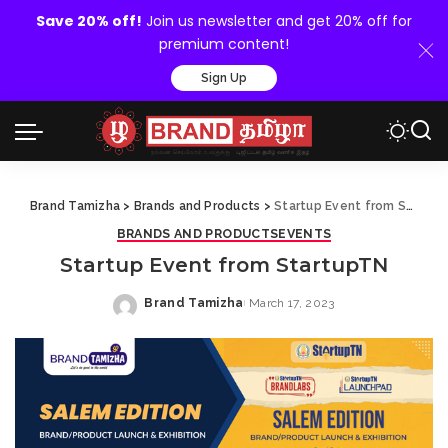
Save 20% off!
Join us newsletter and get 20% off for
premium content!
Sign Up
Brand Tamizha
>
Brands and Products
>
Startup Event from StartupTN
BRANDS AND PRODUCTS
EVENTS
Startup Event from StartupTN
Brand Tamizha
March 17, 2023
Posted
by