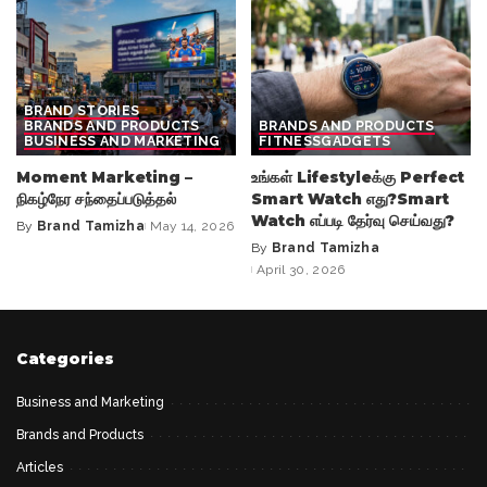
BRAND STORIES
BRANDS AND PRODUCTS
BRANDS AND PRODUCTS
BUSINESS AND MARKETING
FITNESS
GADGETS
Moment Marketing –
உங்கள் Lifestyleக்கு Perfect
நிகழ்நேர சந்தைப்படுத்தல்
Smart Watch எது?Smart
Watch எப்படி தேர்வு செய்வது?
By
Brand Tamizha
May 14, 2026
Posted
By
Brand Tamizha
by
Posted
April 30, 2026
by
Categories
Business and Marketing
Brands and Products
Articles