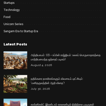
Startups
Technology
Food
Unicorn Series
Sangam Era to Startup Era
Latest Posts
அத்தியாயம்: 03 – உப்பின் ராஜ்ஜியம்: உலகப் பொருளாதாரத்தை
மாற்றியமைத்த ஒற்றைப் படிகம்!
August 4, 2026
நதிக்கரை நாகரிகங்களும் விவசாயப் புரட்சியும்:
‘மனிதகுலத்தின் ஆதி விதை’!
July 30, 2026
காக்னிசன்ட் இரண்டாம் காலாண்டில் நிதிநிலை முடிவுகள்