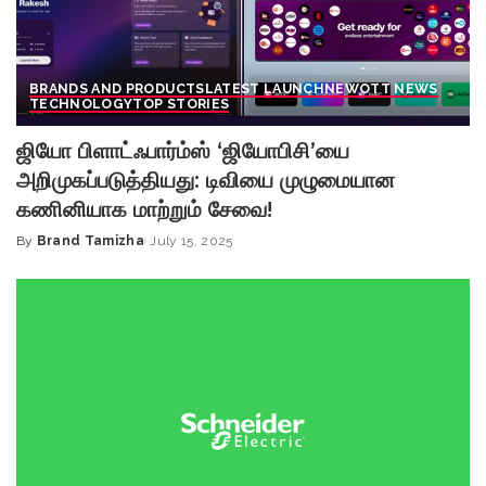
BRANDS AND PRODUCTS
LATEST LAUNCH
NEW
OTT NEWS
TECHNOLOGY
TOP STORIES
ஜியோ பிளாட்ஃபார்ம்ஸ் ‘ஜியோபிசி’யை
அறிமுகப்படுத்தியது: டிவியை முழுமையான
கணினியாக மாற்றும் சேவை!
By
Brand Tamizha
July 15, 2025
Posted
by