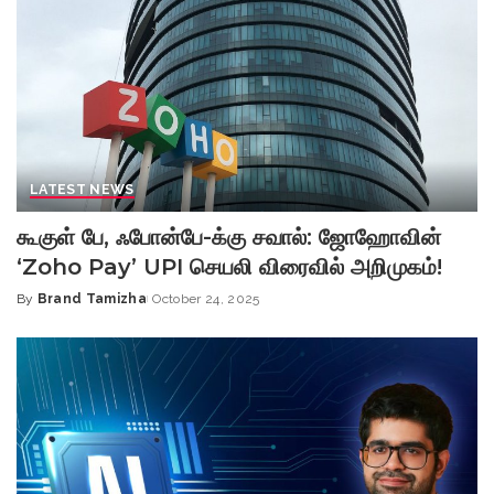
LATEST NEWS
கூகுள் பே, ஃபோன்பே-க்கு சவால்: ஜோஹோவின்
‘Zoho Pay’ UPI செயலி விரைவில் அறிமுகம்!
By
Brand Tamizha
October 24, 2025
Posted
by