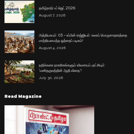
தமிழ்நாடு பட்ஜெட் 2026:
August 7, 2026
அத்தியாயம்: 03 – உப்பின் ராஜ்ஜியம்: உலகப் பொருளாதாரத்தை
மாற்றியமைத்த ஒற்றைப் படிகம்!
August 4, 2026
நதிக்கரை நாகரிகங்களும் விவசாயப் புரட்சியும்:
‘மனிதகுலத்தின் ஆதி விதை’!
July 30, 2026
Read Magazine