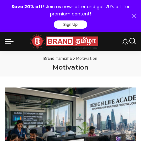
Save 20% off!
Join us newsletter and get 20% off for
premium content!
Sign Up
Brand Tamizha
>
Motivation
Motivation