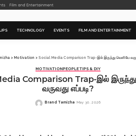
nts
Film and Entertainment
UPS
TECHNOLOGY
EVENTS
FILM AND ENTERTAINMENT
mizha
>
Motivation
>
Social Media Comparison Trap-இல் இருந்து வெளியே வருவ
MOTIVATION
PEOPLE
TIPS & DIY
Media Comparison Trap-இல் இருந்த
வருவது எப்படி?
Brand Tamizha
May 30, 2026
Posted
by