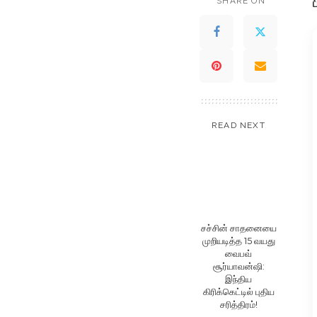
SHARE ON
READ NEXT
சச்சின் சாதனையை
முறியடித்த 15 வயது
வைபவ்
சூர்யாவன்ஷி:
இந்திய
கிரிக்கெட்டில் புதிய
சரித்திரம்!