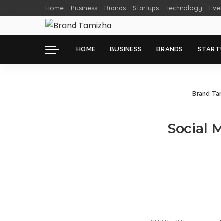
Home
Business
Brands
Startups
Technology
Eve
HOME
BUSINESS
BRANDS
START
Brand Ta
Social 