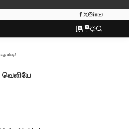
0
0
து எப்படி?
ு வெளியே