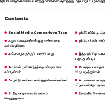
பிறரின் வாழ்க்கையைப் பார்த்து உங்களை குறைத்து மதிப்பிடும் பழக்கத்த
Contents
Social Media Comparison Trap
ஒப்பீடு எப்போது ஆர
சமூக வலைதளங்கள் முழு உண்மையை
ஒப்பீடு உங்கள் மகிழ
காட்டுவதில்லை
ஒவ்வொருவருக்கும் பயணம் வேறு
இந்த ஒப்பீட்டு வல
வருவது எப்படி?
1. உங்கள் முன்னேற்றத்தை உங்களுடனே
2. சமூக வலைதள 
ஒப்பிடுங்கள்
கட்டுப்படுத்துங்கள்
3. நன்றியுணர்வை வளர்த்துக்கொள்ளுங்கள்
4. உங்களை ஊக்கு
மட்டும் பின்தொடருங்க
5. நிஜ வாழ்க்கையில் கவனம்
நினைவில் கொள்ள
செலுத்துங்கள்