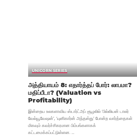
UNICORN SERIES
அத்தியாயம் 8: எதார்த்தப் போர்: லாபமா?
மதிப்பீடா? (Valuation vs
Profitability)
இன்றைய உலகளாவிய ஸ்டார்ட்அப் சூழலில் ‘பில்லியன் டாலர்
வேல்யூவேஷன்’, ‘யுனிகார்ன் அந்தஸ்து’ போன்ற வார்த்தைகள்
மிகவும் கவர்ச்சிகரமான பிம்பங்களாகக்
கட்டமைக்கப்பட்டுள்ளன.
...