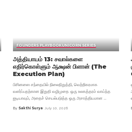
FOUNDERS PLAYBOOK
UNICORN SERIES
அத்தியாயம் 13: சவால்களை
எதிர்கொள்ளும் ஆக்ஷன் பிளான் (The
Execution Plan)
பிசினஸை சந்தையில் நிலைநிறுத்தி, வெற்றிகரமாக
வளர்ப்பதற்கான இறுதி வழிமுறை. ஒரு உலகத்தரம் வாய்ந்த
ஐடியாவும், அதைச் செயல்படுத்த ஒரு அசாத்தியமான
...
By
Sakthi Surya
July 10, 2026
Posted
by