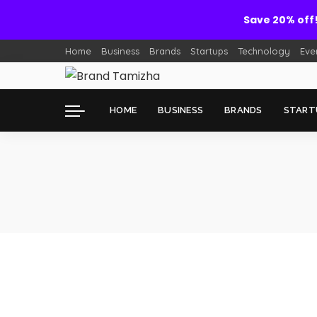
Save 20% off
Home
Business
Brands
Startups
Technology
Eve
HOME
BUSINESS
BRANDS
START