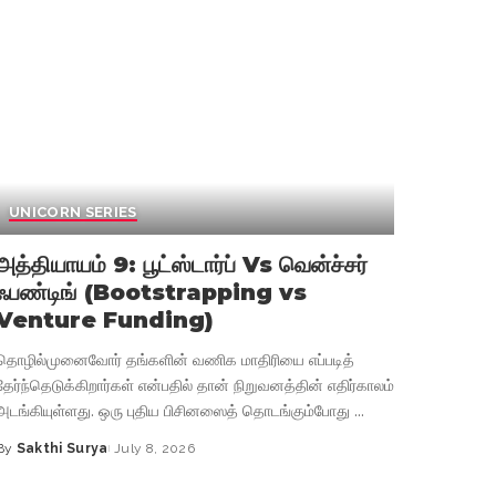
UNICORN SERIES
அத்தியாயம் 9: பூட்ஸ்டார்ப் Vs வென்ச்சர்
ஃபண்டிங் (Bootstrapping vs
Venture Funding)
தொழில்முனைவோர் தங்களின் வணிக மாதிரியை எப்படித்
தேர்ந்தெடுக்கிறார்கள் என்பதில் தான் நிறுவனத்தின் எதிர்காலம்
அடங்கியுள்ளது. ஒரு புதிய பிசினஸைத் தொடங்கும்போது
...
By
Sakthi Surya
July 8, 2026
Posted
by