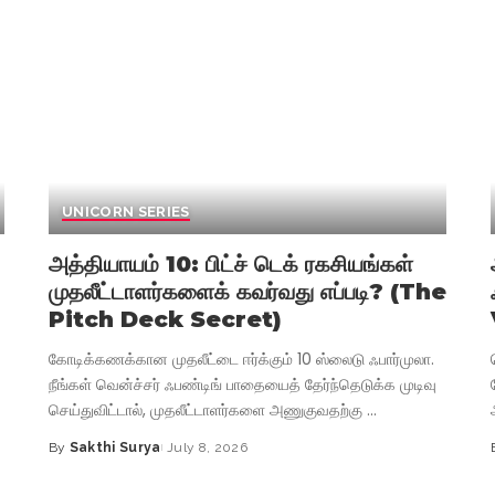
UNICORN SERIES
அத்தியாயம் 10: பிட்ச் டெக் ரகசியங்கள்
முதலீட்டாளர்களைக் கவர்வது எப்படி? (The
Pitch Deck Secret)
கோடிக்கணக்கான முதலீட்டை ஈர்க்கும் 10 ஸ்லைடு ஃபார்முலா.
நீங்கள் வென்ச்சர் ஃபண்டிங் பாதையைத் தேர்ந்தெடுக்க முடிவு
செய்துவிட்டால், முதலீட்டாளர்களை அணுகுவதற்கு
...
By
Sakthi Surya
July 8, 2026
Posted
by