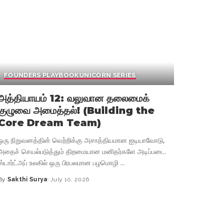
FOUNDERS PLAYBOOK
UNICORN SERIES
அத்தியாயம் 12: வலுவான தலைமைக்
குழுவை அமைத்தல்! (Building the
Core Dream Team)
ஒரு நிறுவனத்தின் வெற்றிக்கு அசாத்தியமான ஐடியாவோடு,
அதைச் செயல்படுத்தும் திறமையான மனிதர்களே அடிப்படை.
ஸ்டார்ட்அப் உலகில் ஒரு பிரபலமான பழமொழி
...
By
Sakthi Surya
July 10, 2026
Posted
by