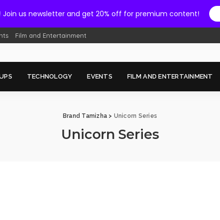
!
Join us newsletter and get 20% off for premium content!
nts
Film and Entertainment
UPS
TECHNOLOGY
EVENTS
FILM AND ENTERTAINMENT
Brand Tamizha
>
Unicorn Series
Unicorn Series