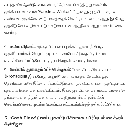
கடந்த சில ஆண்டுகளாக ஸ்டார்ட்அப் உலகம் சந்தித்து வரும் மிக
முக்கியமான சவால் ‘Funding Winter’. அதாவது, முதலீட்டாளர்கள்
கண்ணை மூடிக்கொண்டு பணத்தைக் கொட்டிய காலம் முடிந்து, இப்போது
முதலீடு செய்வதில் காட்டும் கடுமையான மந்தநிலை மற்றும் எச்சரிக்கை
உணர்வு.
மாறிய விதிகள்:
சந்தையில் பணப்புழக்கம் குறையும் போது,
முதலீட்டாளர்கள் வெறும் ஐடியாக்களையோ அல்லது “எதிர்கால
வளர்ச்சியை” மட்டுமோ பார்த்து நிதியுதவி செய்வதில்லை.
கேள்விக் குறியாகும் பிட்ச் டெக்குகள்:
“உங்களிடம் அசல் லாபம்
(Profitability) எப்போது வரும்?” என்ற ஒற்றைக் கேள்விக்குத்
தெளிவான பதில் இல்லாத ஸ்டார்ட்அப்களை முதலீட்டாளர்கள் முற்றிலுமாகப்
புறக்கணிக்கத் தொடங்கிவிட்டனர். இந்த முதலீட்டுத் தொய்வுக் காலத்தில்
தங்களைக் காத்துக் கொள்ளாத பல நிறுவனங்கள் தங்களின்
செயல்பாடுகளை முடக்க வேண்டிய கட்டாயத்திற்குத் தள்ளப்பட்டுள்ளன.
3. ‘Cash Flow’ (பணப்புழக்கம்): பிசினஸை உயிர்ப்புடன் வைக்கும்
ஆக்சிஜன்