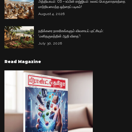
அத்தியாயம்: 03 – உப்பின் ராஜ்ஜியம்: உலகப் பொருளாதாரத்தை
மாற்றியமைத்த ஒற்றைப் படிகம்!
August 4, 2026
நதிக்கரை நாகரிகங்களும் விவசாயப் புரட்சியும்:
‘மனிதகுலத்தின் ஆதி விதை’!
July 30, 2026
Read Magazine