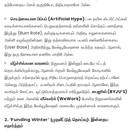
தற்போதைய அசல் தகுதியோ, நிதியாதாரமோ அல்ல.
செயற்கையான பிம்பம் (Artificial Hype):
பல நவீன ஸ்டார்ட்அப்கள்
வாடிக்கையாளர்களைப் பெறுவதற்காகத் தங்களின் சொந்தப் பணத்தை
இழந்து (Burn Rate), தள்ளுபடிகளையும் அதிரடி சலுகைகளையும்
அள்ளி வழங்குகின்றன. இது தற்காலிகமாக பயனர் எண்ணிக்கையை
(User Base) அதிகரித்து, வேல்யூவேஷனை உயர்த்த உதவும். ஆனால்,
இது ஒரு நிலையான வணிக மாதிரி அல்ல.
வீழ்ச்சிக்கான காரணம்:
நிறுவனம் இன்னும் லாபமே ஈட்டத்
தொடங்கியிருக்காது, ஆனால் அதன் வேல்யூவேஷன் கோடிகளில்
இருக்கும். சந்தையில் ஒரு சிறிய பொருளாதாரத் தொய்வு ஏற்பட்டாலோ
அல்லது அடுத்தகட்ட ஃபண்டிங் கிடைப்பதில் தாமதம் ஆனாலோ, இந்த
காகிதக் கோட்டை ஒட்டுமொத்தமாகச் சரிந்துவிடும்.
பைஜூஸ் (BYJU’S)
மற்றும் உலக அளவில்
வீவொர்க் (WeWork)
போன்ற நிறுவனங்களின்
வீழ்ச்சிக்கு இந்த வேல்யூவேஷன் மாயையே முதன்மைக் காரணமாகும்.
2. ‘Funding Winter’ (முதலீட்டுத் தொய்வு): இன்றைய
எதார்த்தம்