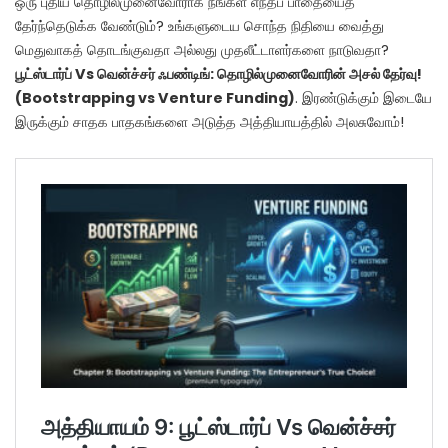
ஒரு புதிய தொழில்முனைவோராக நீங்கள் எந்தப் பாதையைத்
தேர்ந்தெடுக்க வேண்டும்? உங்களுடைய சொந்த நிதியை வைத்து
மெதுவாகத் தொடங்குவதா அல்லது முதலீட்டாளர்களை நாடுவதா?
பூட்ஸ்டார்ப் Vs வென்ச்சர் ஃபண்டிங்: தொழில்முனைவோரின் அசல் தேர்வு!
(Bootstrapping vs Venture Funding)
. இரண்டுக்கும் இடையே
இருக்கும் சாதக பாதகங்களை அடுத்த அத்தியாயத்தில் அலசுவோம்!