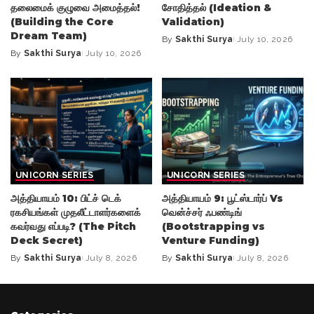
தலைமைக் குழுவை அமைத்தல்!
சோதித்தல் (Ideation &
(Building the Core
Validation)
Dream Team)
By
Sakthi Surya
July 10, 2026
Posted
By
Sakthi Surya
July 10, 2026
Posted
by
by
UNICORN SERIES
UNICORN SERIES
அத்தியாயம் 10: பிட்ச் டெக்
அத்தியாயம் 9: பூட்ஸ்டார்ப் Vs
ரகசியங்கள் முதலீட்டாளர்களைக்
வென்ச்சர் ஃபண்டிங்
கவர்வது எப்படி? (The Pitch
(Bootstrapping vs
Deck Secret)
Venture Funding)
By
Sakthi Surya
July 8, 2026
By
Sakthi Surya
July 8, 2026
Posted
Posted
by
by