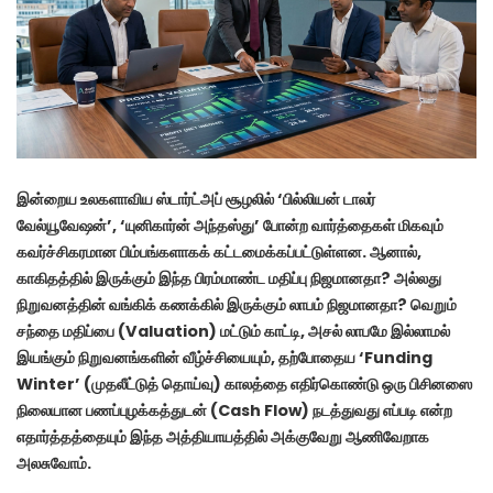
இன்றைய உலகளாவிய ஸ்டார்ட்அப் சூழலில் ‘பில்லியன் டாலர்
வேல்யூவேஷன்’, ‘யுனிகார்ன் அந்தஸ்து’ போன்ற வார்த்தைகள் மிகவும்
கவர்ச்சிகரமான பிம்பங்களாகக் கட்டமைக்கப்பட்டுள்ளன. ஆனால்,
காகிதத்தில் இருக்கும் இந்த பிரம்மாண்ட மதிப்பு நிஜமானதா? அல்லது
நிறுவனத்தின் வங்கிக் கணக்கில் இருக்கும் லாபம் நிஜமானதா? வெறும்
சந்தை மதிப்பை (Valuation) மட்டும் காட்டி, அசல் லாபமே இல்லாமல்
இயங்கும் நிறுவனங்களின் வீழ்ச்சியையும், தற்போதைய ‘Funding
Winter’ (முதலீட்டுத் தொய்வு) காலத்தை எதிர்கொண்டு ஒரு பிசினஸை
நிலையான பணப்புழக்கத்துடன் (Cash Flow) நடத்துவது எப்படி என்ற
எதார்த்தத்தையும் இந்த அத்தியாயத்தில் அக்குவேறு ஆணிவேறாக
அலசுவோம்.