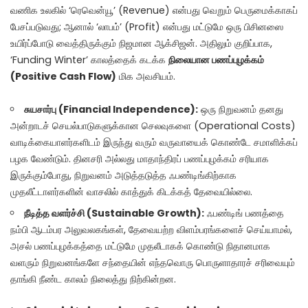
வணிக உலகில் ‘ரெவென்யூ’ (Revenue) என்பது வெறும் பெருமைக்காகப்
பேசப்படுவது; ஆனால் ‘லாபம்’ (Profit) என்பது மட்டுமே ஒரு பிசினஸை
உயிர்ப்போடு வைத்திருக்கும் நிஜமான ஆக்சிஜன். அதிலும் குறிப்பாக,
‘Funding Winter’ காலத்தைக் கடக்க
நிலையான பணப்புழக்கம்
(Positive Cash Flow)
மிக அவசியம்.
சுயசார்பு (Financial Independence):
ஒரு நிறுவனம் தனது
அன்றாடச் செயல்பாடுகளுக்கான செலவுகளை (Operational Costs)
வாடிக்கையாளர்களிடம் இருந்து வரும் வருவாயைக் கொண்டே சமாளிக்கப்
பழக வேண்டும். தினசரி அல்லது மாதாந்திரப் பணப்புழக்கம் சரியாக
இருக்கும்போது, நிறுவனம் அடுத்தடுத்த ஃபண்டிங்கிற்காக
முதலீட்டாளர்களின் வாசலில் காத்துக் கிடக்கத் தேவையில்லை.
நீடித்த வளர்ச்சி (Sustainable Growth):
ஃபண்டிங் பணத்தை
நம்பி ஆடம்பர அலுவலகங்கள், தேவையற்ற விளம்பரங்களைச் செய்யாமல்,
அசல் பணப்புழக்கத்தை மட்டுமே முதலீடாகக் கொண்டு நிதானமாக
வளரும் நிறுவனங்களே சந்தையின் எந்தவொரு பொருளாதாரச் சரிவையும்
தாங்கி நீண்ட காலம் நிலைத்து நிற்கின்றன.