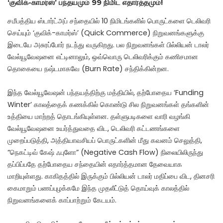
‘குவிக்-காமர்ஸ்’ பந்தயமும் 99 நிமிட எதார்த்தமும்!
சமீபத்திய ஸ்டார்ட்அப் சந்தையில் 10 நிமிடங்களில் பொருட்களை டெலிவரி
செய்யும் ‘குவிக்-காமர்ஸ்’ (Quick Commerce) நிறுவனங்களுக்கு
இடையே அசுரப்போர் நடந்து வருகிறது. பல நிறுவனங்கள் பில்லியன் டாலர்
வேல்யூவேஷனை எட்டினாலும், ஒவ்வொரு டெலிவரிக்கும் கணிசமான
தொகையை நஷ்டமாகவே (Burn Rate) சந்திக்கின்றன.
இந்த வேல்யூவேஷன் பந்தயத்திற்கு மத்தியில், தற்போதைய ‘Funding
Winter’ காலத்தைக் கணக்கில் கொண்டு சில நிறுவனங்கள் தங்களின்
உத்தியை மாற்றத் தொடங்கியுள்ளன. தள்ளுபடிகளை வாரி வழங்கி
வேல்யூவேஷனை உயர்த்துவதை விட, டெலிவரி கட்டணங்களை
முறைப்படுத்தி, அத்தியாவசியப் பொருட்களின் மீது கவனம் செலுத்தி,
“நெகட்டிவ் கேஷ் ஃபுளோ” (Negative Cash Flow) நிலையிலிருந்து
தப்பிப்பதே தற்போதைய சந்தையின் எதார்த்தமான தேவையாக
மாறியுள்ளது. காகிதத்தில் இருக்கும் பில்லியன் டாலர் மதிப்பை விட, தினசரி
கைமாறும் பணப்புழக்கமே இந்த முதலீட்டுத் தொய்வுக் காலத்தில்
நிறுவனங்களைக் காப்பாற்றும் கேடயம்.