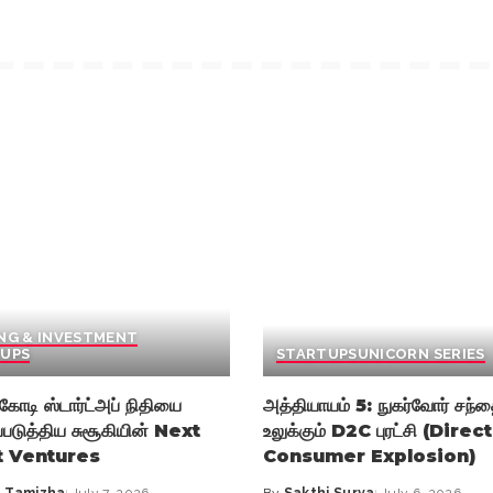
NG & INVESTMENT
UPS
STARTUPS
UNICORN SERIES
கோடி ஸ்டார்ட்அப் நிதியை
அத்தியாயம் 5: நுகர்வோர் சந
்படுத்திய சுசூகியின் Next
உலுக்கும் D2C புரட்சி (Direc
t Ventures
Consumer Explosion)
 Tamizha
July 7, 2026
By
Sakthi Surya
July 6, 2026