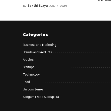
Posted
By
Sakthi Surya
July 7, 2026
by
Posted
by
Categories
Business and Marketing
Brands and Products
Articles
Startups
Technology
Food
Unicorn Series
Sangam Era to Startup Era