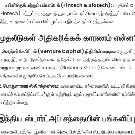
ஃபின்தெக் மற்றும் பயோடெக் (Fintech & Biotech):
வழக்கம் போ
(Fintech) மற்றும் மருத்துவத் துறையில் புரட்சியை ஏற்படுத்தும் ப
இந்த சாதனைப் பட்டியலில் முக்கிய இடத்தைப் பிடித்துள்ளன.
முதலீடுகள் அதிகரிக்கக் காரணம் என்ன
வெஞ்சர் கேபிட்டல் (Venture Capital) நிதியின் வருகை:
முதலீட்
கடந்த இரண்டு ஆண்டுகளாகத் தேக்கி வைத்திருந்த தங்களின் நிதியை,
மற்றும் வலுவான வணிக மாதிரி (Business Model) கொண்ட ஸ்டார்ட்
அதிகளவில் முதலீடு செய்யத் தொடங்கியுள்ளனர்.
பொருளாதார ஸ்திரத்தன்மை:
உலகளாவிய சந்தைகளில் வட்டி விகிதங்க
பணவீக்கம் கட்டுப்பாட்டிற்குள் வந்திருப்பதும் முதலீட்டாளர்களின் ந
உயர்த்தியுள்ளது.
இந்திய ஸ்டார்ட்அப் சந்தையின் பங்களிப்பு
உலகளாவிய இந்த யூனிகார்ன் அலையில் இந்திய ஸ்டார்ட்அப் சந்தையும் 