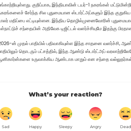
பங்காற்றியுள்ளது. குறிப்பாக, இந்தியாவின் டயர்-1 நகரங்கள் மட்டுமின்றி
நகரங்களைச் சேர்ந்த சில புதுமையான ஸ்டார்ட்அப்களும் இந்த குறுகிய 
டாலர் மதிப்பை எட்டியுள்ளன. இந்திய தொழில்முனைவோரின் புதுமையா
உள்நாட்டுச் சந்தையின் அதிவேக டிஜிட்டல் வளர்ச்சியுமே இதற்கு பிரத
2026-ன் முதல் பாதியில் பதிவாகியுள்ள இந்த சாதனை வளர்ச்சி, ஆண
பாதியிலும் தொடரும் பட்சத்தில், இந்த ஆண்டு ஸ்டார்ட்அப் வரலாற்றில
யூனிகார்ன்களை உருவாக்கிய ஆண்டாக மாறும் என சந்தை வல்லுநர்கள
What’s your reaction?
Sad
Happy
Sleepy
Angry
Dead