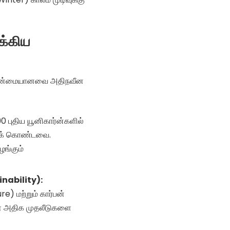
க்கிய
ம்பான்மையானவை அதிநவீன
0 புதிய யூனிகார்ன்களில்
ாகக் கொண்டவை.
ழங்கும்
inability):
e) மற்றும் கார்பன்
கள் அதிக முதலீடுகளை