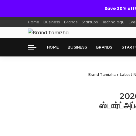
Save 20% off
Home
Business
Brands
Startups
Technology
Eve
HOME
BUSINESS
BRANDS
START
Brand Tamizha
>
Latest 
2026
ஸ்டார்ட்அப