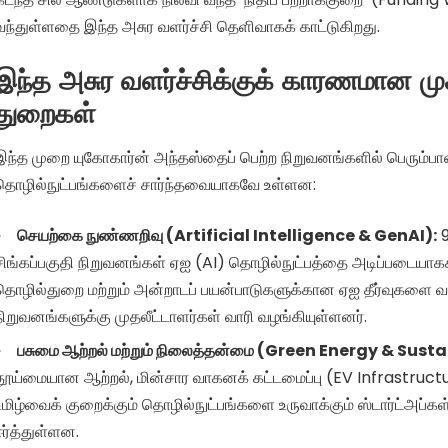
வந்துள்ளதை இந்த அசுர வளர்ச்சி தெளிவாகக் காட்டுகிறது.
இந்த அசுர வளர்ச்சிக்குக் காரணமான மு
துறைகள்
இந்த முறை யுகோகார்ன் அந்தஸ்தைப் பெற்ற நிறுவனங்களில் பெரு
தொழில்நுட்பங்களைச் சார்ந்தவையாகவே உள்ளன:
செயற்கை நுண்ணறிவு (Artificial Intelligence & GenAI):
9
சிங்கப்பகுதி நிறுவனங்கள் ஏஐ (AI) தொழில்நுட்பத்தை அடிப்படைய
தொழில்துறை மற்றும் அன்றாடப் பயன்பாடுகளுக்கான ஏஐ தீர்வுகளை வ
நிறுவனங்களுக்கு முதலீட்டாளர்கள் வாரி வழங்கியுள்ளனர்.
பசுமை ஆற்றல் மற்றும் நிலைத்தன்மை (Green Energy & Susta
தூய்மையான ஆற்றல், மின்சார வாகனக் கட்டமைப்பு (EV Infrastructur
உமிழ்வைக் குறைக்கும் தொழில்நுட்பங்களை உருவாக்கும் ஸ்டார்ட்அப்
ஈர்த்துள்ளன.