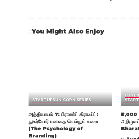
You Might Also Enjoy
FUNDI
STARTUPS
UNICORN SERIES
START
அத்தியாயம் 7: பிராண்ட் கிராஃப்ட்:
₹2,000 
நுகர்வோர் மனதை வெல்லும் கலை
அறிமுகப
(The Psychology of
Bhara
Branding)
By
Brand