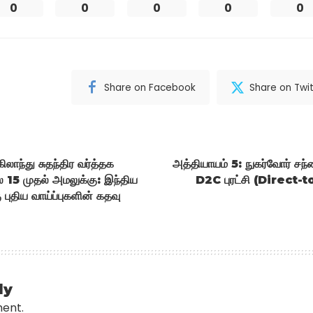
0
0
0
0
0
Share on Facebook
Share on Twit
ிலாந்து சுதந்திர வர்த்தக
அத்தியாயம் 5: நுகர்வோர் சந்
ை 15 முதல் அமலுக்கு: இந்திய
D2C புரட்சி (Direct
புதிய வாய்ப்புகளின் கதவு
ly
ment.