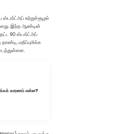
டார்ட்அப் சுற்றுச்சூழல்
ளது. இந்த ஆண்டின்
தட்ட 90 ஸ்டார்ட்அப்
 தாண்டி, மதிப்புமிக்க
டைத்துள்ளன.
ிக்கக் காரணம் என்ன?
inter) காலம் முடிவுக்கு