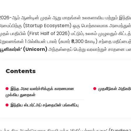
2026-ஆம் ஆண்டின் முதல் ஆறு மாதங்கள் உலகளாவிய மற்றும் இந்திய ஸ்
அமைப்பிற்கு (Startup Ecosystem) ஒரு பொற்காலமாக அமைந்துள்
முதல் பாதியில் (First Half of 2026) மட்டும், உலகம் முழுவதும் கிட்டத்
நிறுவனங்கள் 1 பில்லியன் டாலர் (சுமார் ₹8,300 கோடி) சந்தை மதிப்பைத்
‘யூனிகார்ன்’ (Unicorn)
அந்தஸ்தைப் பெற்று வரலாற்றுச் சாதனை ப
Contents
இந்த அசுர வளர்ச்சிக்குக் காரணமான
முதலீடுகள் அதிகர
முக்கிய துறைகள்
இந்திய ஸ்டார்ட்அப் சந்தையின் பங்களிப்பு
கடந்த சில ஆண்டுகளாக நிலவி வந்த ‘நிதிப் பற்றாக்குறை’ (Funding W