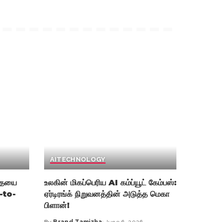
AI
TECHNOLOGY
்தையை
உலகின் மிகப்பெரிய AI கம்ப்யூட் கேம்பஸ்:
t-to-
ஏர்டிரங்க் நிறுவனத்தின் அடுத்த மெகா
பிளான்!
By
Brand Tamizha
June 6, 2026