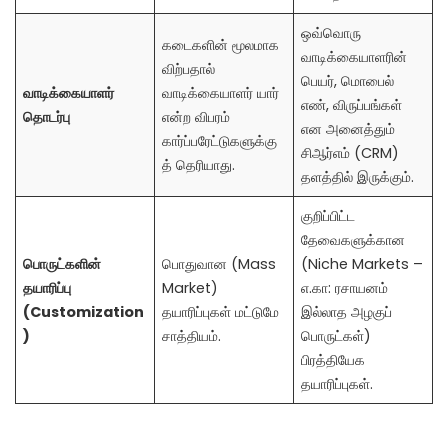
ஒவ்வொரு
கடைகளின் மூலமாக
வாடிக்கையாளரின்
விற்பதால்
பெயர், மொபைல்
வாடிக்கையாளர்
வாடிக்கையாளர் யார்
எண், விருப்பங்கள்
தொடர்பு
என்ற விபரம்
என அனைத்தும்
கார்ப்பரேட்டுகளுக்கு
சிஆர்எம் (CRM)
த் தெரியாது.
தளத்தில் இருக்கும்.
குறிப்பிட்ட
தேவைகளுக்கான
பொருட்களின்
பொதுவான (Mass
(Niche Markets –
தயாரிப்பு
Market)
எ.கா: ரசாயனம்
(Customization
தயாரிப்புகள் மட்டுமே
இல்லாத அழகுப்
)
சாத்தியம்.
பொருட்கள்)
பிரத்தியேக
தயாரிப்புகள்.