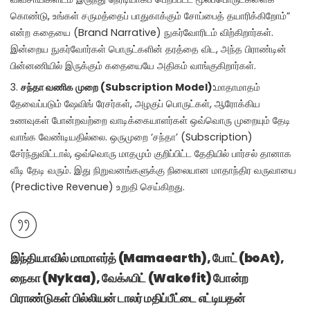
கொண்டு, உங்கள் சருமத்தைப் பாதுகாக்கும் சோப்பைத் தயாரிக்கிறோம்”
என்ற கதையை (Brand Narrative) நுகர்வோரிடம் விற்கிறார்கள்.
இன்றைய நுகர்வோர்கள் பொருட்களின் தரத்தை விட, அந்த பிராண்டின்
பின்னணியில் இருக்கும் கதையையே அதிகம் வாங்குகிறார்கள்.
சந்தா வணிக முறை (Subscription Model):
மாதாமாதம்
தேவைப்படும் ஷேவிங் ரேசர்கள், அழகுப் பொருட்கள், ஆரோக்கிய
உணவுகள் போன்றவற்றை வாடிக்கையாளர்கள் ஒவ்வொரு முறையும் தேடி
வாங்க வேண்டியதில்லை. ஒருமுறை ‘சந்தா’ (Subscription)
சேர்ந்துவிட்டால், ஒவ்வொரு மாதமும் குறிப்பிட்ட தேதியில் பார்சல் தானாக
வீடி தேடி வரும். இது நிறுவனங்களுக்கு நிலையான மாதாந்திர வருவாயை
(Predictive Revenue) உறுதி செய்கிறது.
இந்தியாவில் மாமாஎர்த் (Mamaearth), போட் (boAt),
நைகா (Nykaa), வேக்ஃபிட் (Wakefit) போன்ற
பிராண்டுகள் பில்லியன் டாலர் மதிப்பீட்டை எட்டியதன்