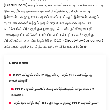
(Distributors) மற்றும் சூப்பர் மார்க்கெட்களின் தயவும் தேவைப்பட்டது.
ஆனால், இன்று நிலைமை தலைகீழ்! எந்தவொரு பெரிய கடையும்
இல்லாமல், பல நூறு கோடி ரூபாய் விளம்பர பட்ஜெட் இல்லாமல், வெறும்
சமூக ஊடகங்கள் மற்றும் ஒரு ஸ்மார்ட்போன் மூலமாக நேரடியாக
நுகர்வோரின் வீடுகளுக்குள் நுழைந்து கொண்டிருக்கின்றன புதிய
தலைமுறை பிராண்டுகள். பாரம்பரிய கார்ப்பரேட் நிறுவனங்களுக்கு
சிம்மசொப்பனமாக விளங்கும் இந்த ‘D2C’ (Direct-to-Consumer)
புரட்சியைப் பற்றி இந்த அத்தியாயத்தில் விரிவாகப் பார்ப்போம்.
Contents
D2C என்றால் என்ன? அது எப்படி பாரம்பரிய வணிகத்தை
உடைக்கிறது?
D2C பிராண்டுகளின் அசுர வளர்ச்சிக்குக் காரணமான 3
தூண்கள்:
பாரம்பரிய கார்ப்பரேட் Vs புதிய தலைமுறை D2C பிராண்டுகள்