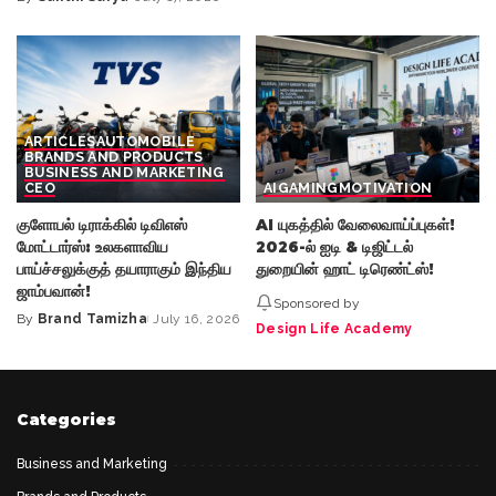
Posted
by
by
ARTICLES
AUTOMOBILE
BRANDS AND PRODUCTS
BUSINESS AND MARKETING
CEO
AI
GAMING
MOTIVATION
குளோபல் டிராக்கில் டிவிஎஸ்
AI யுகத்தில் வேலைவாய்ப்புகள்!
மோட்டார்ஸ்: உலகளாவிய
2026-ல் ஐடி & டிஜிட்டல்
பாய்ச்சலுக்குத் தயாராகும் இந்திய
துறையின் ஹாட் டிரெண்ட்ஸ்!
ஜாம்பவான்!
Sponsored by
By
Brand Tamizha
July 16, 2026
Posted
Design Life Academy
by
Categories
Business and Marketing