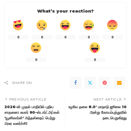
What’s your reaction?
0
0
0
0
0
0
0
SHARE ON
PREVIOUS ARTICLE
NEXT ARTICLE
2026-ன் முதல் பாதியில் புதிய
உழவே தலை 8.0′ மாநாடு ஜூலை 10
சாதனை: சுமார் 90-ஸ்டார்ட்அப்கள்
அன்று கோயம்புத்தூரில்
‘யூனிகார்ன்’ அந்தஸ்தைப் பெற்று
நடைபெறுகிறது
அசுர வளர்ச்சி!