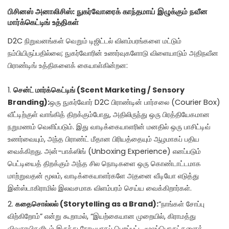
பிசினஸ் அனாலிசிஸ்: நுகர்வோரைக் காந்தமாய் இழுக்கும் நவீன
மார்க்கெட்டிங் உத்திகள்
D2C நிறுவனங்கள் வெறும் டிஜிட்டல் விளம்பரங்களை மட்டும்
நம்பியிருப்பதில்லை; நுகர்வோரின் உணர்வுகளோடு விளையாடும் அதிநவீன
பிராண்டிங் உத்திகளைக் கையாள்கின்றன:
சென்ட் மார்க்கெட்டிங் (Scent Marketing / Sensory
Branding):
ஒரு நுகர்வோர் D2C பிராண்டின் பார்சலை (Courier Box)
வீட்டிற்குள் வாங்கித் திறக்கும்போது, அதிலிருந்து ஒரு பிரத்தியேகமான
நறுமணம் வெளிப்படும். இது வாடிக்கையாளரின் மனதில் ஒரு பாசிட்டிவ்
உணர்வையும், அந்த பிராண்ட் மீதான பிரியத்தையும் ஆழமாகப் பதிய
வைக்கிறது. அன்-பாக்ஸிங் (Unboxing Experience) எனப்படும்
பெட்டியைத் திறக்கும் அந்த சில நொடிகளை ஒரு கொண்டாட்டமாக
மாற்றுவதன் மூலம், வாடிக்கையாளர்களே அதனை வீடியோ எடுத்து
இன்ஸ்டாகிராமில் இலவசமாக விளம்பரம் செய்ய வைக்கிறார்கள்.
கதைசொல்லல் (Storytelling as a Brand):
“நாங்கள் சோப்பு
விற்கிறோம்” என்று கூறாமல், “இயற்கையான முறையில், கிராமத்து
விவசாயிகளிடம் இருந்து நேரடியாகப் பெறப்பட்ட மூலப்பொருட்களைக்