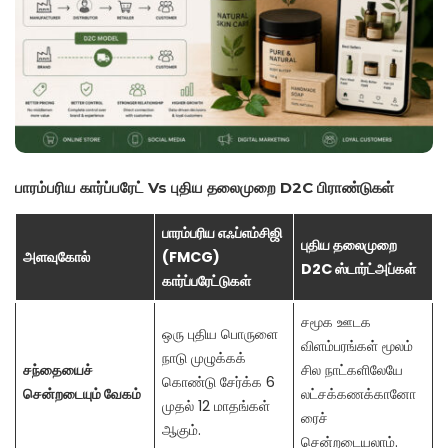
பாரம்பரிய கார்ப்பரேட் Vs புதிய தலைமுறை D2C பிராண்டுகள்
பாரம்பரிய எஃப்எம்சிஜி
புதிய தலைமுறை
அளவுகோல்
(FMCG)
D2C ஸ்டார்ட்அப்கள்
கார்ப்பரேட்டுகள்
சமூக ஊடக
ஒரு புதிய பொருளை
விளம்பரங்கள் மூலம்
நாடு முழுக்கக்
சந்தையைச்
சில நாட்களிலேயே
கொண்டு சேர்க்க 6
சென்றடையும் வேகம்
லட்சக்கணக்கானோ
முதல் 12 மாதங்கள்
ரைச்
ஆகும்.
சென்றடையலாம்.