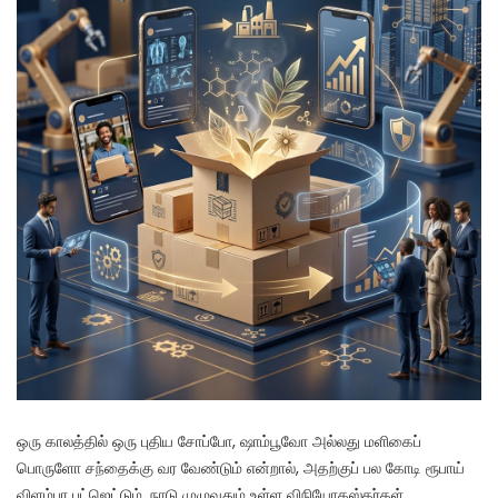
ஒரு காலத்தில் ஒரு புதிய சோப்போ, ஷாம்பூவோ அல்லது மளிகைப்
பொருளோ சந்தைக்கு வர வேண்டும் என்றால், அதற்குப் பல கோடி ரூபாய்
விளம்பர பட்ஜெட்டும், நாடு முழுவதும் உள்ள விநியோகஸ்தர்கள்