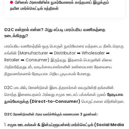
பிசினஸ் அனாலிசிஸ்: நுகர்வோரைக் காந்தமாய் இழுக்கும்
நவீன மார்க்கெட்டிங் உத்திகள்
D2C என்றால் என்ன? அது எப்படி பாரம்பரிய வணிகத்தை
உடைக்கிறது?
பாரம்பரிய வணிகத்தில் ஒரு பொருள் நுகர்வோரை வந்தடைய நீண்டதொரு
சங்கிலி (Manufacturer ➡️ Distributor ➡️ Wholesaler ➡️
Retailer ➡️ Consumer) இருந்தது. இதனால் பொருளின் விலை
அதிகரித்ததுடன், வாடிக்கையாளர்களின் உண்மையான தேவையை
நிறுவனங்களால் நேரடியாக அறிய முடியாமல் போனது.
D2C மாடலில், பிராண்டுகள் இடைத்தரகர்கள் எவருமின்றி தங்களின்
சொந்த இணையதளம் அல்லது சமூக ஊடகப் பக்கங்கள் மூலம்
நேரடியாக
நுகர்வோருக்கு (Direct-to-Consumer)
பொருட்களை விற்கின்றன.
D2C பிராண்டுகளின் அசுர வளர்ச்சிக்குக் காரணமான 3 தூண்கள்:
சமூக ஊடகங்கள் & இன்ஃப்ளூயன்ஸர் மார்க்கெட்டிங் (Social Media