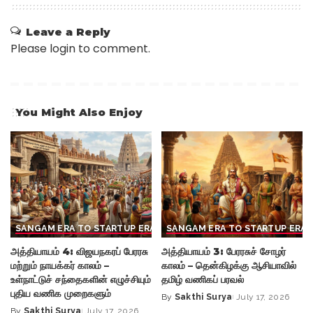
Leave a Reply
Please login to comment.
You Might Also Enjoy
SANGAM ERA TO STARTUP ERA
SANGAM ERA TO STARTUP ERA
அத்தியாயம் 4: விஜயநகரப் பேரரசு
அத்தியாயம் 3: பேரரசுச் சோழர்
மற்றும் நாயக்கர் காலம் –
காலம் – தென்கிழக்கு ஆசியாவில்
உள்நாட்டுச் சந்தைகளின் எழுச்சியும்
தமிழ் வணிகப் பரவல்
புதிய வணிக முறைகளும்
By
Sakthi Surya
July 17, 2026
Posted
By
Sakthi Surya
July 17, 2026