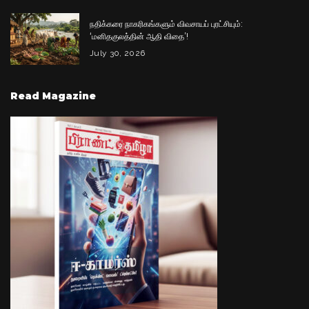
நதிக்கரை நாகரிகங்களும் விவசாயப் புரட்சியும்:
‘மனிதகுலத்தின் ஆதி விதை’!
July 30, 2026
Read Magazine