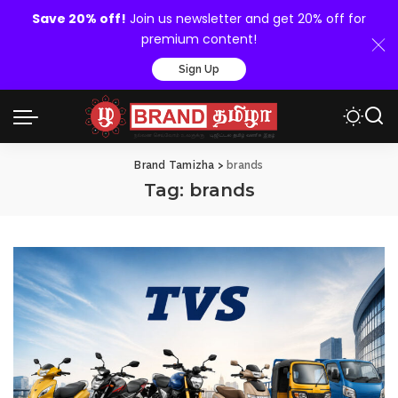
Save 20% off!
Join us newsletter and get 20% off for
premium content!
Sign Up
Brand Tamizha
>
brands
Tag:
brands