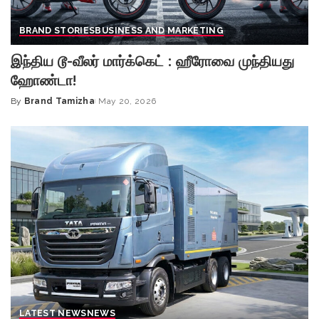
BRAND STORIES
BUSINESS AND MARKETING
இந்திய டூ-வீலர் மார்க்கெட் : ஹீரோவை முந்தியது
ஹோண்டா!
By
Brand Tamizha
May 20, 2026
Posted
by
LATEST NEWS
NEWS