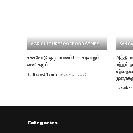
AGRICULTURE
FOOD
FOOD SERIES
SANGA
உணவோடு ஒரு பயணம்! — வரலாறும்
அத்தியா
வணிகமும்
மற்றும் ந
சந்தைகள
By
Brand Tamizha
July 17, 2026
Posted
முறைகள
by
By
Sakth
Posted
by
Categories