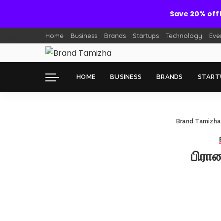
Save 20% off
Home
Business
Brands
Startups
Technology
Eve
HOME
BUSINESS
BRANDS
START
Brand Tamizha
பிராண