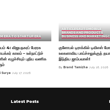
ARTICLES
AUTOMOBILE
BRANDS AND PRODUCTS
M ERA TO STARTUP ERA
BUSINESS AND MARKETING
C
யம் 4: விஜயநகரப் பேரரசு
குளோபல் டிராக்கில் டிவிஎஸ் மோட
ாயக்கர் காலம் – உள்நாட்டுச்
உலகளாவிய பாய்ச்சலுக்குத் தயா
ின் எழுச்சியும் புதிய வணிக
இந்திய ஜாம்பவான்!
ும்
By
Brand Tamizha
July 16, 2026
Posted
i Surya
July 17, 2026
by
Latest Posts