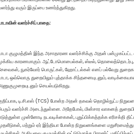
வளர்ந்து வரும் இருப்பை உணர்த்துகிறது.
டாடாவின் வளர்ச்சிப் பாதை:
டாடா குழுமத்தின் இந்த அசாதாரண வளர்ச்சிக்கு அதன் பன்முகப்பட்ட 
முக்கிய காரணமாகும். ஆட்டோமொபைல்கள், ஸ்டீல், தொலைத்தொடர்பு,
சேவைகள், நுகர்வோர் பொருட்கள், ஹோட்டல்கள் எனப் பல்வேறு துறைகளி
டாடா, ஒவ்வொரு துறையிலும் புத்தாக்க சிந்தனையுடனும், வாடிக்கைய
அணுகுமுறையுடனும் செயல்படுகிறது.
குறிப்பாக, டி.சி.எஸ் (TCS) போன்ற அதன் தகவல் தொழில்நுட்ப நிறு
பெரும் வளர்ச்சி அடைந்துள்ளன. அதேபோல், மின்சார வாகனத் துறையில
எடுத்துள்ள முன்னோடி நடவடிக்கைகள், புதுப்பிக்கத்தக்க எரிசக்தி திட்
முதலீடுகள், மற்றும் ஏர் இந்தியா போன்ற நிறுவனங்களை மறுசீரமைத்து 
முயற்சிகள் ஆகியவை குழுமத்தின் ஒட்டுமொத்த பிராண்ட் மதிப்பிற்குப