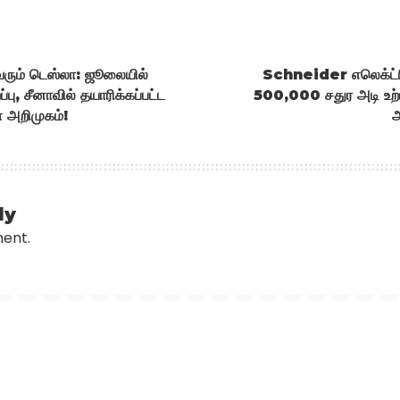
 வரும் டெஸ்லா: ஜூலையில்
Schneider எலெக்ட்ரிக
பு, சீனாவில் தயாரிக்கப்பட்ட
500,000 சதுர அடி உ
் அறிமுகம்!
அ
ly
ment.