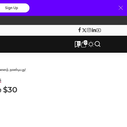
Sign Up
0
0
லியனைத் தாண்டியது!
S
ம் $30