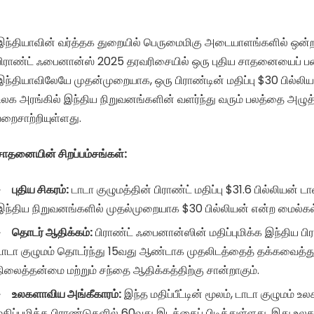
இந்தியாவின் வர்த்தக துறையில் பெருமைமிகு அடையாளங்களில் ஒன்ற
பிராண்ட் ஃபைனான்ஸ் 2025 தரவரிசையில் ஒரு புதிய சாதனையைப் பட
இந்தியாவிலேயே முதன்முறையாக, ஒரு பிராண்டின் மதிப்பு $30 பில்லி
உலக அரங்கில் இந்திய நிறுவனங்களின் வளர்ந்து வரும் பலத்தை அழுத
பறைசாற்றியுள்ளது.
சாதனையின் சிறப்பம்சங்கள்:
புதிய சிகரம்:
டாடா குழுமத்தின் பிராண்ட் மதிப்பு $31.6 பில்லியன் ட
இந்திய நிறுவனங்களில் முதல்முறையாக $30 பில்லியன் என்ற மைல்க
தொடர் ஆதிக்கம்:
பிராண்ட் ஃபைனான்ஸின் மதிப்புமிக்க இந்திய பிர
டாடா குழுமம் தொடர்ந்து 15வது ஆண்டாக முதலிடத்தைத் தக்கவைத்த
நிலைத்தன்மை மற்றும் சந்தை ஆதிக்கத்திற்கு சான்றாகும்.
உலகளாவிய அங்கீகாரம்:
இந்த மதிப்பீட்டின் மூலம், டாடா குழுமம் உ
மதிப்புமிக்க பிராண்டுகளில் 60வது இடத்தைப் பிடித்துள்ளது. இது 