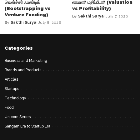
வென்ச்சர் ஃபண்டிங்
லாபமா? மதிப்பீடா? (Valuation
(Bootstrapping vs
vs Profitability)
Venture Funding)
By
Sakthi Surya
July 7, 2026
Posted
By
Sakthi Surya
July 8, 2026
Posted
by
by
Categories
Business and Marketing
Brands and Products
Articles
Startups
Technology
Food
Unicorn Series
Sangam Era to Startup Era