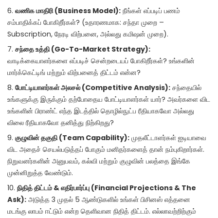
வணிக மாதிரி (Business Model):
நீங்கள் எப்படிப் பணம்
சம்பாதிக்கப் போகிறீர்கள்? (உதாரணமாக: சந்தா முறை –
Subscription, நேரடி விற்பனை, அல்லது கமிஷன் முறை).
சந்தை உத்தி (Go-To-Market Strategy):
வாடிக்கையாளர்களை எப்படிச் சென்றடையப் போகிறீர்கள்? உங்களின்
மார்க்கெட்டிங் மற்றும் விற்பனைத் திட்டம் என்ன?
போட்டியாளர்கள் அலசல் (Competitive Analysis):
சந்தையில்
உங்களுக்கு இருக்கும் தற்போதைய போட்டியாளர்கள் யார்? அவர்களை விட
உங்களின் பிராண்ட் எந்த இடத்தில் தொழில்நுட்ப ரீதியாகவோ அல்லது
விலை ரீதியாகவோ தனித்து நிற்கிறது?
குழுவின் தகுதி (Team Capability):
முதலீட்டாளர்கள் ஐடியாவை
விட அதைச் செயல்படுத்தப் போகும் மனிதர்களைத் தான் நம்புகிறார்கள்.
நிறுவனர்களின் அனுபவம், கல்வி மற்றும் குழுவின் பலத்தை இங்கே
முன்னிறுத்த வேண்டும்.
நிதித் திட்டம் & எதிர்பார்ப்பு (Financial Projections & The
Ask):
அடுத்த 3 முதல் 5 ஆண்டுகளில் உங்கள் பிசினஸ் எத்தனை
மடங்கு லாபம் ஈட்டும் என்ற தெளிவான நிதித் திட்டம். எல்லாவற்றிற்கும்