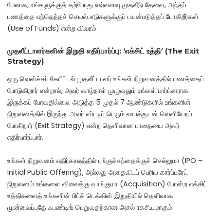
மேலாக, உங்களுக்குத் தற்போது எவ்வளவு முதலீடு தேவை, அந்தப்
பணத்தை எந்தெந்தச் செயல்பாடுகளுக்குப் பயன்படுத்தப் போகிறீர்கள்
(Use of Funds) என்ற விவரம்.
முதலீட்டாளர்களின் இறுதி எதிர்பார்ப்பு: ‘எக்சிட் உத்தி’ (The Exit
Strategy)
ஒரு வென்ச்சர் கேபிட்டல் முதலீட்டாளர் உங்கள் நிறுவனத்தில் பணத்தைப்
போடுகிறார் என்றால், அவர் வாழ்நாள் முழுவதும் உங்கள் பார்ட்னராக
இருக்கப் போவதில்லை. அடுத்த 5 முதல் 7 ஆண்டுகளில் உங்களின்
நிறுவனத்தில் இருந்து அவர் எப்படிப் பெரும் லாபத்துடன் வெளியேறப்
போகிறார் (Exit Strategy) என்ற தெளிவான பாதையை அவர்
எதிர்பார்ப்பார்.
உங்கள் நிறுவனம் எதிர்காலத்தில் பங்குச்சந்தைக்குச் செல்லுமா (IPO –
Initial Public Offering), அல்லது அதைவிடப் பெரிய கார்ப்பரேட்
நிறுவனம் உங்களை விலைக்கு வாங்குமா (Acquisition) போன்ற எக்சிட்
உத்திகளைத் உங்களின் பிட்ச் டெக்கின் இறுதியில் தெளிவாக
முன்வைப்பதே ஃபண்டிங் பெறுவதற்கான அசல் ரகசியமாகும்.