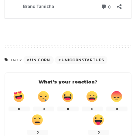
UNICORN
UNICORNSTARTUPS
TAGS:
What’s your reaction?
0
0
0
0
0
0
0