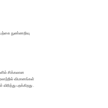
ெயற்கை நுண்ணறிவு
ளில் சிக்கலான
ரலாற்றில் விமானங்கள்
ிரித்து பறக்கிறது .