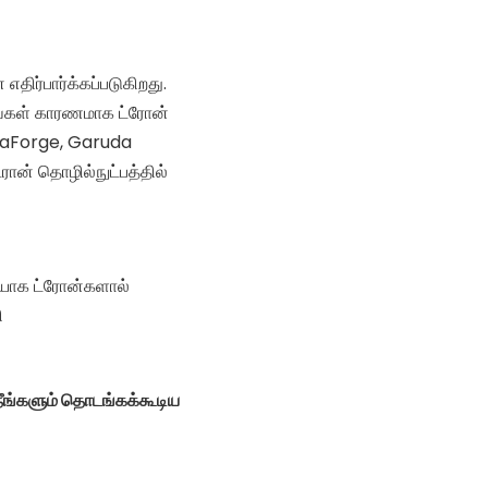
எதிர்பார்க்கப்படுகிறது.
ங்கள் காரணமாக ட்ரோன்
deaForge, Garuda
் தொழில்நுட்பத்தில்
யாக ட்ரோன்களால்
ி
நீங்களும் தொடங்கக்கூடிய