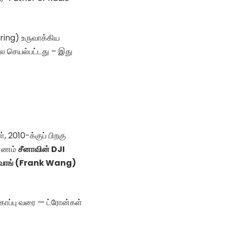
ering) உருவாக்கிய
ல செயல்பட்டது – இது
 2010-க்குப் பிறகு
ாரணம்
சீனாவின் DJI
க் வாங் (Frank Wang)
துகாப்பு வரை — ட்ரோன்கள்