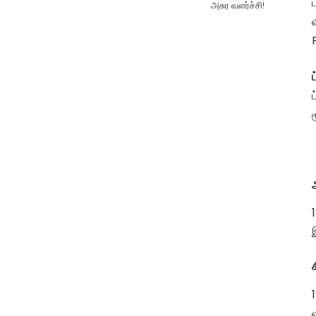
அசுர வளர்ச்சி!