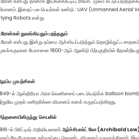
ட்ரோன் என்பது தானாக இயங்கக்கூடிய, ரிமோட் மூலம் கட்டுப்படுத்தக்
விமானம். இதைப் பல பெயர்கள் உண்டு : UAV (Unmanned Aerial V
Flying Robots என்று.
ட்ரோன்கள் துவங்கியதும் பறந்ததும்
ட்ரோன் என்பது இன்று நம்மை ஆச்சர்யப்படுத்தும் தொழில்நுட்ப சாதன
மூலக்கருவான யோசனை 1800-ஆம் ஆண்டு பிற்பகுதியில் தோன்றியத
ஆரம்ப முயற்சிகள்
1849-ல் ஆஸ்திரியா அரசு வெனிஸைப் படையெடுக்க balloon bombs
இதுவே முதல் மனிதரில்லா விமானம் எனக் கருதப்படுகிறது.
சிந்தனையிலிருந்து செயலில்
1916-ல் பிரிட்டிஷ் அறிவியலாளர்
ஆர்ச்சிபால்ட் லோ (Archibald Low
எனும் ரேடியோகான உள்உறுப்பை கொண்ட விமானம் உருவாக்கினார். இவர