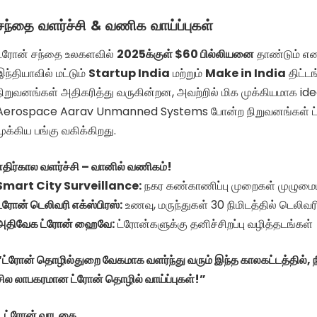
சந்தை வளர்ச்சி & வணிக வாய்ப்புகள்
ட்ரோன் சந்தை உலகளவில்
2025க்குள் $60 பில்லியனை
தாண்டும் என 
இந்தியாவில் மட்டும்
Startup India
மற்றும்
Make in India
திட்ட
நிறுவனங்கள் அதிகரித்து வருகின்றன, அவற்றில் மிக முக்கியமாக i
Aerospace Aarav Unmanned Systems போன்ற நிறுவனங்கள் ட்ரான
முக்கிய பங்கு வகிக்கிறது.
எதிர்கால வளர்ச்சி – வானில் வணிகம்!
Smart City Surveillance:
நகர கண்காணிப்பு முறைகள் முழுமை
ட்ரோன் டெலிவரி எக்ஸ்பிரஸ்:
உணவு, மருந்துகள் 30 நிமிடத்தில் டெலிவர
அதிவேக ட்ரோன் ஹைவே:
ட்ரோன்களுக்கு தனிச்சிறப்பு வழித்தடங்கள்
“ட்ரோன் தொழில்துறை வேகமாக வளர்ந்து வரும் இந்த காலகட்டத்தில், 
சில லாபகரமான ட்ரோன் தொழில் வாய்ப்புகள்!”
ட்ரோன் வாடகை