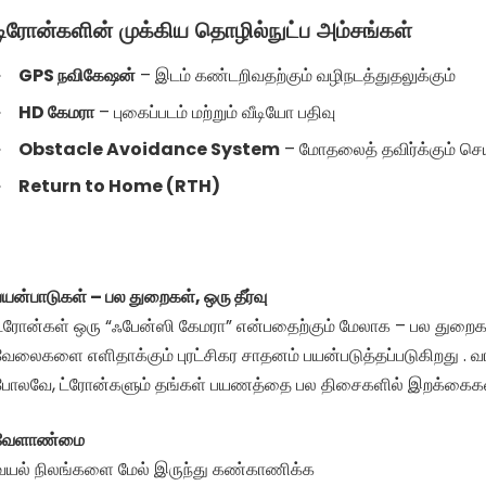
டிரோன்களின்
முக்கிய தொழில்நுட்ப அம்சங்கள்
GPS நவிகேஷன்
– இடம் கண்டறிவதற்கும் வழிநடத்துதலுக்கும்
HD கேமரா
– புகைப்படம் மற்றும் வீடியோ பதிவு
Obstacle Avoidance System
– மோதலைத் தவிர்க்கும் ச
Return to Home (RTH)
பயன்பாடுகள் – பல துறைகள், ஒரு தீர்வு
ட்ரோன்கள் ஒரு “ஃபேன்ஸி கேமரா” என்பதைற்கும் மேலாக – பல துறைக
வேலைகளை எளிதாக்கும் புரட்சிகர சாதனம் பயன்படுத்தப்படுகிறது . வ
போலவே, ட்ரோன்களும் தங்கள் பயணத்தை பல திசைகளில் இறக்கைகள் வ
வேளாண்மை
வயல் நிலங்களை மேல் இருந்து கண்காணிக்க