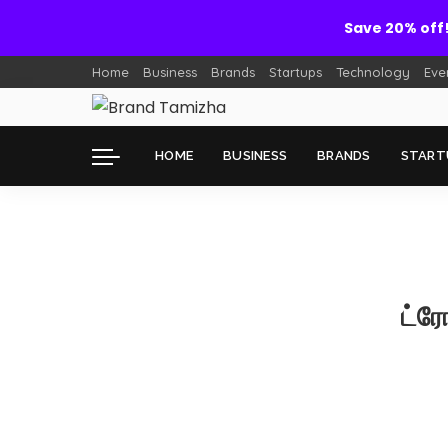
Save 20% off
Home
Business
Brands
Startups
Technology
Eve
HOME
BUSINESS
BRANDS
START
ட்ரோ