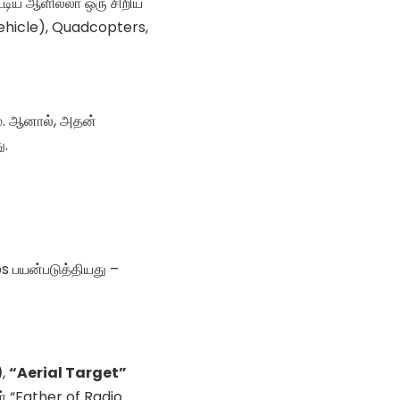
கூடிய ஆளில்லா ஒரு சிறிய
ehicle), Quadcopters,
ம். ஆனால், அதன்
ு.
 பயன்படுத்தியது –
)
,
“Aerial Target”
் “Father of Radio