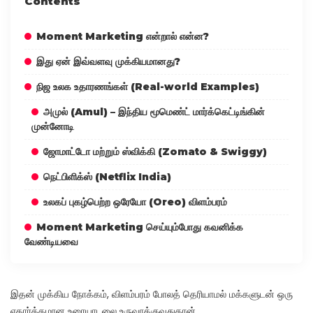
Contents
Moment Marketing என்றால் என்ன?
இது ஏன் இவ்வளவு முக்கியமானது?
நிஜ உலக உதாரணங்கள் (Real-world Examples)
அமுல் (Amul) – இந்திய மூமெண்ட் மார்க்கெட்டிங்கின்
முன்னோடி
ஜோமாட்டோ மற்றும் ஸ்விக்கி (Zomato & Swiggy)
நெட்பிளிக்ஸ் (Netflix India)
உலகப் புகழ்பெற்ற ஒரேயோ (Oreo) விளம்பரம்
Moment Marketing செய்யும்போது கவனிக்க
வேண்டியவை
இதன் முக்கிய நோக்கம், விளம்பரம் போலத் தெரியாமல் மக்களுடன் ஒரு
எதார்த்தமான உரையாடலை உருவாக்குவதுதான்.