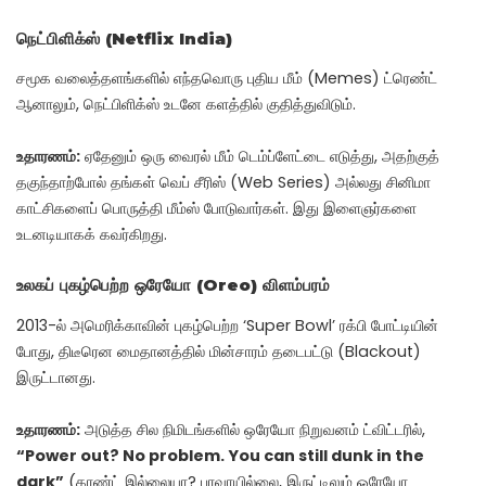
நெட்பிளிக்ஸ் (Netflix India)
சமூக வலைத்தளங்களில் எந்தவொரு புதிய மீம் (Memes) ட்ரெண்ட்
ஆனாலும், நெட்பிளிக்ஸ் உடனே களத்தில் குதித்துவிடும்.
உதாரணம்:
ஏதேனும் ஒரு வைரல் மீம் டெம்ப்ளேட்டை எடுத்து, அதற்குத்
தகுந்தாற்போல் தங்கள் வெப் சீரிஸ் (Web Series) அல்லது சினிமா
காட்சிகளைப் பொருத்தி மீம்ஸ் போடுவார்கள். இது இளைஞர்களை
உடனடியாகக் கவர்கிறது.
உலகப் புகழ்பெற்ற ஒரேயோ (Oreo) விளம்பரம்
2013-ல் அமெரிக்காவின் புகழ்பெற்ற ‘Super Bowl’ ரக்பி போட்டியின்
போது, திடீரென மைதானத்தில் மின்சாரம் தடைபட்டு (Blackout)
இருட்டானது.
உதாரணம்:
அடுத்த சில நிமிடங்களில் ஒரேயோ நிறுவனம் ட்விட்டரில்,
“Power out? No problem. You can still dunk in the
dark”
(கரண்ட் இல்லையா? பரவாயில்லை, இருட்டிலும் ஒரேயோ