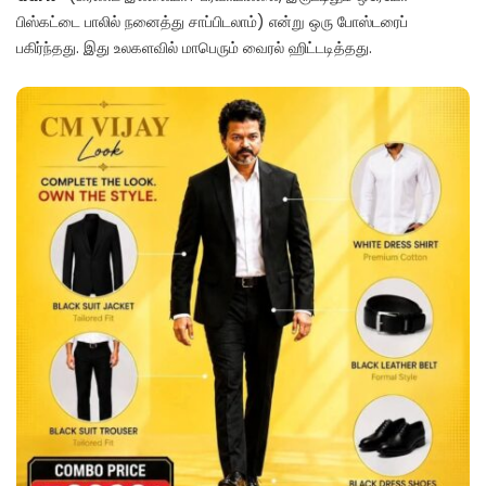
பிஸ்கட்டை பாலில் நனைத்து சாப்பிடலாம்) என்று ஒரு போஸ்டரைப்
பகிர்ந்தது. இது உலகளவில் மாபெரும் வைரல் ஹிட்டடித்தது.