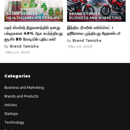
BRAND STORIES
BRAND STORIES
HEALTHCARE
LATEST NEWS
BUSINESS AND MARKETING
மதர் ஸ்பார்ஷ் நிறுவனத்தில் தனது
இந்திய டூ-வீலர் மார்க்கெட் :
பங்குகளை 49% ஆக உயர்த்தியது
ஹீரோவை முந்தியது ஹோண்டா!
ஐடிசி: ₹30 கோடியில் புதிய டீல்!
By
Brand Tamizha
Posted
By
Brand Tamizha
May 20, 2026
Posted
by
May 20, 2026
by
Categories
Business and Marketing
Brands and Products
Articles
Startups
Technology