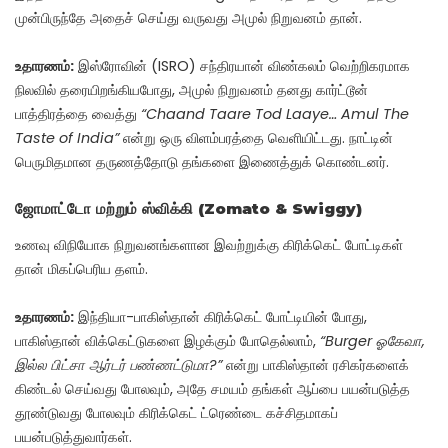
முன்பிருந்தே அதைச் செய்து வருவது அமுல் நிறுவனம் தான்.
உதாரணம்:
இஸ்ரோவின் (ISRO) சந்திரயான் விண்கலம் வெற்றிகரமாக
நிலவில் தரையிறங்கியபோது, அமுல் நிறுவனம் தனது கார்ட்டூன்
பாத்திரத்தை வைத்து
“Chaand Taare Tod Laaye… Amul The
Taste of India”
என்று ஒரு விளம்பரத்தை வெளியிட்டது. நாட்டின்
பெருமிதமான தருணத்தோடு தங்களை இணைத்துக் கொண்டனர்.
ஜோமாட்டோ மற்றும் ஸ்விக்கி (Zomato & Swiggy)
உணவு விநியோக நிறுவனங்களான இவற்றுக்கு கிரிக்கெட் போட்டிகள்
தான் மிகப்பெரிய தளம்.
உதாரணம்:
இந்தியா-பாகிஸ்தான் கிரிக்கெட் போட்டியின் போது,
பாகிஸ்தான் விக்கெட்டுகளை இழக்கும் போதெல்லாம்,
“Burger ஓகேவா,
இல்ல பிட்சா ஆர்டர் பண்ணட்டுமா?”
என்று பாகிஸ்தான் ரசிகர்களைக்
கிண்டல் செய்வது போலவும், அதே சமயம் தங்கள் ஆப்பை பயன்படுத்த
தூண்டுவது போலவும் கிரிக்கெட் ட்ரெண்டை கச்சிதமாகப்
பயன்படுத்துவார்கள்.