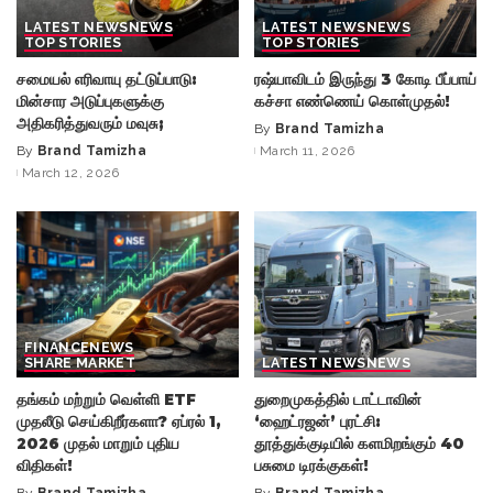
LATEST NEWS
NEWS
LATEST NEWS
NEWS
TOP STORIES
TOP STORIES
சமையல் எரிவாயு தட்டுப்பாடு:
ரஷ்யாவிடம் இருந்து 3 கோடி பீப்பாய்
மின்சார அடுப்புகளுக்கு
கச்சா எண்ணெய் கொள்முதல்!
அதிகரித்துவரும் மவுசு;
By
Brand Tamizha
Posted
By
Brand Tamizha
March 11, 2026
Posted
by
March 12, 2026
by
FINANCE
NEWS
SHARE MARKET
LATEST NEWS
NEWS
தங்கம் மற்றும் வெள்ளி ETF
துறைமுகத்தில் டாட்டாவின்
முதலீடு செய்கிறீர்களா? ஏப்ரல் 1,
‘ஹைட்ரஜன்’ புரட்சி:
2026 முதல் மாறும் புதிய
தூத்துக்குடியில் களமிறங்கும் 40
விதிகள்!
பசுமை டிரக்குகள்!