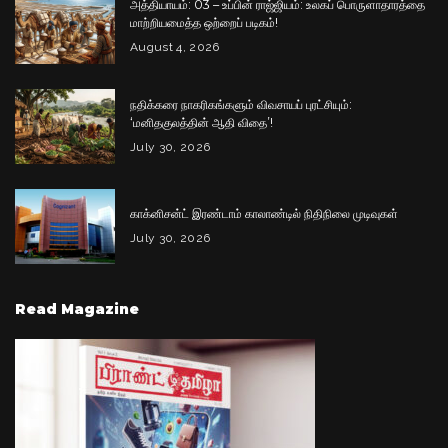
அத்தியாயம்: 03 – உப்பின் ராஜ்ஜியம்: உலகப் பொருளாதாரத்தை
மாற்றியமைத்த ஒற்றைப் படிகம்!
August 4, 2026
நதிக்கரை நாகரிகங்களும் விவசாயப் புரட்சியும்:
‘மனிதகுலத்தின் ஆதி விதை’!
July 30, 2026
காக்னிசன்ட் இரண்டாம் காலாண்டில் நிதிநிலை முடிவுகள்
July 30, 2026
Read Magazine