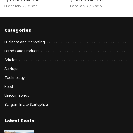
By
Brand Tamizha
By
Brand Tamizha
Posted
Posted
February 27, 2026
February 27, 2026
by
by
Categories
Business and Marketing
Brands and Products
Articles
Startups
Technology
Food
Unicorn Series
Sangam Era to Startup Era
Latest Posts