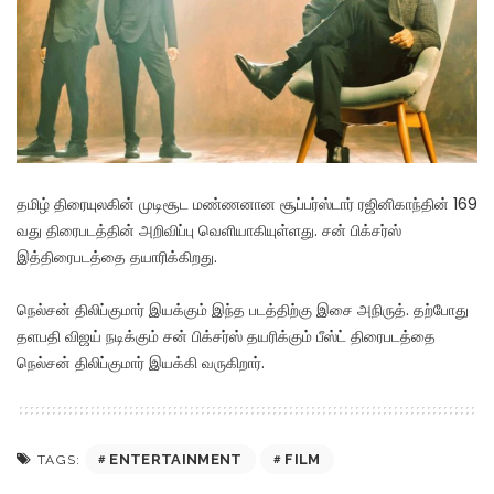
தமிழ் திரையுலகின் முடிசூட மண்ணனான சூப்பர்ஸ்டார் ரஜினிகாந்தின் 169
வது திரைபடத்தின் அறிவிப்பு வெளியாகியுள்ளது. சன் பிக்சர்ஸ்
இத்திரைபடத்தை தயாரிக்கிறது.
நெல்சன் திலிப்குமார் இயக்கும் இந்த படத்திற்கு இசை அநிருத். தற்போது
தளபதி விஜய் நடிக்கும் சன் பிக்சர்ஸ் தயரிக்கும் பீஸ்ட் திரைபடத்தை
நெல்சன் திலிப்குமார் இயக்கி வருகிறார்.
ENTERTAINMENT
FILM
TAGS: