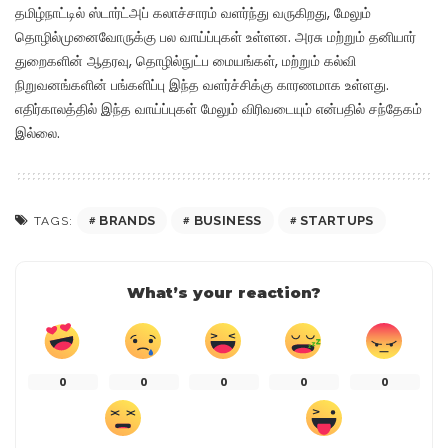
தமிழ்நாட்டில் ஸ்டார்ட்அப் கலாச்சாரம் வளர்ந்து வருகிறது, மேலும்
தொழில்முனைவோருக்கு பல வாய்ப்புகள் உள்ளன. அரசு மற்றும் தனியார்
துறைகளின் ஆதரவு, தொழில்நுட்ப மையங்கள், மற்றும் கல்வி
நிறுவனங்களின் பங்களிப்பு இந்த வளர்ச்சிக்கு காரணமாக உள்ளது.
எதிர்காலத்தில் இந்த வாய்ப்புகள் மேலும் விரிவடையும் என்பதில் சந்தேகம்
இல்லை.
BRANDS
BUSINESS
STARTUPS
TAGS:
What’s your reaction?
0
0
0
0
0