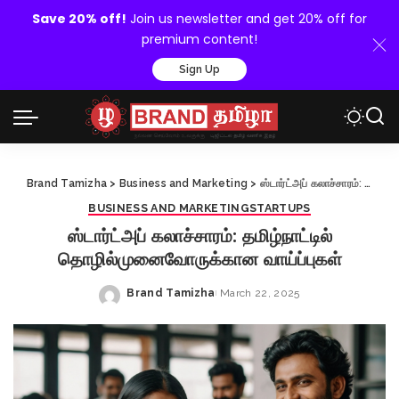
Save 20% off!
Join us newsletter and get 20% off for
premium content!
Sign Up
Brand Tamizha
>
Business and Marketing
>
ஸ்டார்ட்அப் கலாச்சாரம்: தமிழ்நாட்டில் தொழில்முனைவோருக்கான வாய்ப்புகள்
BUSINESS AND MARKETING
STARTUPS
ஸ்டார்ட்அப் கலாச்சாரம்: தமிழ்நாட்டில்
தொழில்முனைவோருக்கான வாய்ப்புகள்
Brand Tamizha
March 22, 2025
Posted
by