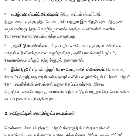
தமிழ்நாடு
ஸ்டார்ட்அப்
மிஷன்
: இந்த திட்டம் ஸ்டார்ட்அப்
நிறுவனங்களுக்கு நிதி, மென்டர்ஷிப் மற்றும் இன்கியூபேஷன் ஆதரவை
வழங்குகிறது. இது தொழில்முனைவோருக்கு அவர்களின் வணிக
யோசனைகளை செயல்படுத்த உதவுகிறது.
முதலீட்டு
மானியங்கள்
: அரசு புதிய வணிகங்களுக்கு மானியங்கள்
மற்றும் வரி விலக்குகளை வழங்குகிறது, குறிப்பாக தொழில்நுட்பம்,
வேளாண்மை மற்றும் சுற்றுச்சூழல் துறைகளில்.
இன்கியூபேட்டர்கள்
மற்றும்
கோ-
வொர்க்கிங்
ஸ்பேஸ்கள்
: சென்னை,
கோயம்புத்தூர், மதுரை போன்ற நகரங்களில் பல இன்கியூபேட்டர்கள் மற்றும்
கோ-வொர்க்கிங் ஸ்பேஸ்கள் உருவாக்கப்பட்டுள்ளன. இவை
தொழில்முனைவோருக்கு வளாகம், வழிகாட்டுதல் மற்றும் நெட்வொர்க்கிங்
வாய்ப்புகளை வழங்குகின்றன.
2.
தமிழ்நாட்டின்
தொழில்நுட்ப
மையங்கள்
சென்னை, கோயம்புத்தூர், மற்றும் ஹோசூர் போன்ற நகரங்கள்
தொழில்நுட்ப மையங்களாக உருவெடுத்துள்ளன. இங்கு பல ஸ்டார்ட்அப்