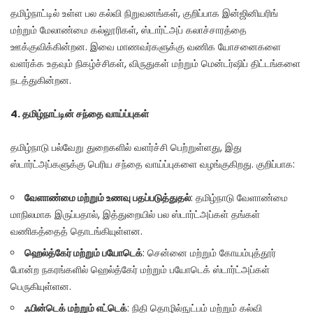
தமிழ்நாட்டில் உள்ள பல கல்வி நிறுவனங்கள், குறிப்பாக இன்ஜினியரிங்
மற்றும் மேலாண்மை கல்லூரிகள், ஸ்டார்ட்அப் கலாச்சாரத்தை
ஊக்குவிக்கின்றன. இவை மாணவர்களுக்கு வணிக யோசனைகளை
வளர்க்க உதவும் நிகழ்ச்சிகள், விருதுகள் மற்றும் மென்டர்ஷிப் திட்டங்களை
நடத்துகின்றன.
4.
தமிழ்நாட்டின்
சந்தை
வாய்ப்புகள்
தமிழ்நாடு பல்வேறு துறைகளில் வளர்ச்சி பெற்றுள்ளது, இது
ஸ்டார்ட்அப்களுக்கு பெரிய சந்தை வாய்ப்புகளை வழங்குகிறது. குறிப்பாக:
வேளாண்மை
மற்றும்
உணவு
பதப்படுத்துதல்
: தமிழ்நாடு வேளாண்மை
மாநிலமாக இருப்பதால், இத்துறையில் பல ஸ்டார்ட்அப்கள் தங்கள்
வணிகத்தைத் தொடங்கியுள்ளன.
ஹெல்த்கேர்
மற்றும்
பயோடெக்
: சென்னை மற்றும் கோயம்புத்தூர்
போன்ற நகரங்களில் ஹெல்த்கேர் மற்றும் பயோடெக் ஸ்டார்ட்அப்கள்
பெருகியுள்ளன.
ஃபின்டெக்
மற்றும்
எட்டெக்
: நிதி தொழில்நுட்பம் மற்றும் கல்வி