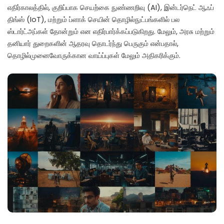
எதிர்காலத்தில், குறிப்பாக செயற்கை நுண்ணறிவு (AI), இன்டர்நெட் ஆஃப்
திங்ஸ் (IoT), மற்றும் ப்ளாக் செயின் தொழில்நுட்பங்களில் பல
ஸ்டார்ட்அப்கள் தோன்றும் என எதிர்பார்க்கப்படுகிறது. மேலும், அரசு மற்றும்
தனியார் துறைகளின் ஆதரவு தொடர்ந்து பெருகும் என்பதால்,
தொழில்முனைவோருக்கான வாய்ப்புகள் மேலும் அதிகரிக்கும்.