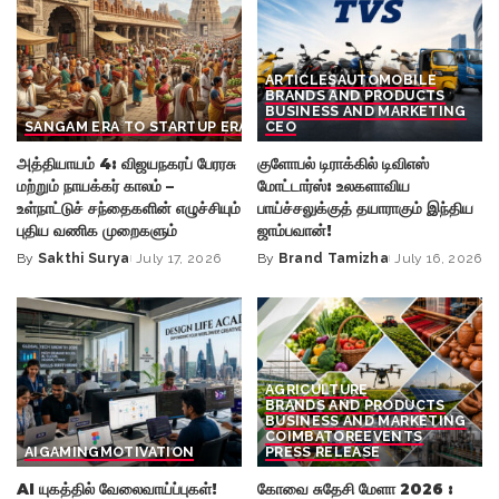
ARTICLES
AUTOMOBILE
BRANDS AND PRODUCTS
BUSINESS AND MARKETING
SANGAM ERA TO STARTUP ERA
CEO
அத்தியாயம் 4: விஜயநகரப் பேரரசு
குளோபல் டிராக்கில் டிவிஎஸ்
மற்றும் நாயக்கர் காலம் –
மோட்டார்ஸ்: உலகளாவிய
உள்நாட்டுச் சந்தைகளின் எழுச்சியும்
பாய்ச்சலுக்குத் தயாராகும் இந்திய
புதிய வணிக முறைகளும்
ஜாம்பவான்!
By
Sakthi Surya
July 17, 2026
By
Brand Tamizha
July 16, 2026
Posted
Posted
by
by
AGRICULTURE
BRANDS AND PRODUCTS
BUSINESS AND MARKETING
COIMBATORE
EVENTS
AI
GAMING
MOTIVATION
PRESS RELEASE
AI யுகத்தில் வேலைவாய்ப்புகள்!
கோவை சுதேசி மேளா 2026 :