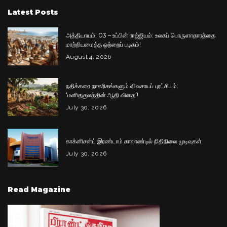
Latest Posts
அத்தியாயம்: 03 – உப்பின் ராஜ்ஜியம்: உலகப் பொருளாதாரத்தை
மாற்றியமைத்த ஒற்றைப் படிகம்!
August 4, 2026
நதிக்கரை நாகரிகங்களும் விவசாயப் புரட்சியும்:
‘மனிதகுலத்தின் ஆதி விதை’!
July 30, 2026
காக்னிசன்ட் இரண்டாம் காலாண்டில் நிதிநிலை முடிவுகள்
July 30, 2026
Read Magazine