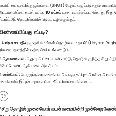
மகளிர் சுய உதவிக்குழுக்களை (SHGs) மேலும் வலுப்படுத்தும் வகைய
அடமானமில்லா கடன் வரம்பு
₹10 லட்சம்
வரை உயர்த்தப்பட்டுள்ளது. இத
ஸ்டார்ட்அப் தொழில்களில் ஈடுபட வழிவகுக்கும்.
விண்ணப்பிப்பது எப்படி?
Udyam பதிவு:
முதலில் உங்கள் தொழிலை ‘உதயம்’ (Udyam Regis
இணையதளத்தில் பதிவு செய்ய வேண்டும்.
ஆவணங்கள்:
ஆதார் அட்டை, பான் கார்டு, தொழில் குறித்த சிறு அறி
ஸ்டேட்மெண்ட் ஆகியவை அவசியம்.
வங்கிகள்:
பொதுத்துறை வங்கிகள் அல்லது தமிழக அரசின் அங்கீகாரம
வங்கிகளில் இந்தச் சலுகையின் கீழ் விண்ணப்பிக்கலாம்.
“சிறு தொழில் முனைவோர் கடன் சுமையின்றி முன்னேற வேண்ட