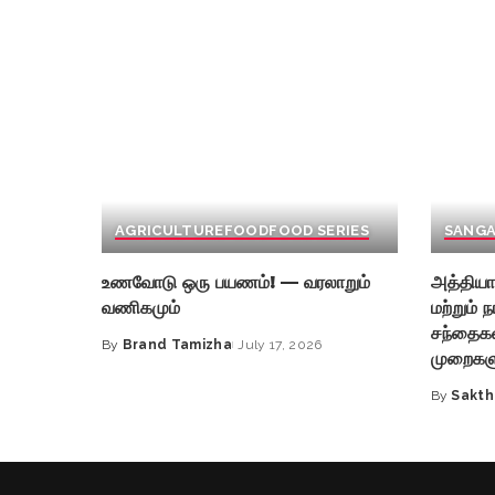
AGRICULTURE
FOOD
FOOD SERIES
SANGA
உணவோடு ஒரு பயணம்! — வரலாறும்
அத்தியா
வணிகமும்
மற்றும் ந
சந்தைகள
By
Brand Tamizha
July 17, 2026
Posted
முறைகள
by
By
Sakth
Posted
by