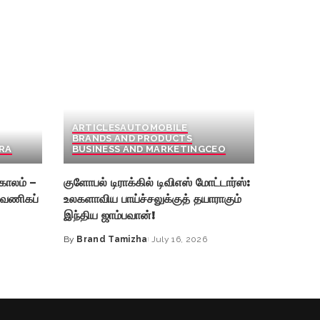
ARTICLES
AUTOMOBILE
BRANDS AND PRODUCTS
RA
BUSINESS AND MARKETING
CEO
காலம் –
குளோபல் டிராக்கில் டிவிஎஸ் மோட்டார்ஸ்:
 வணிகப்
உலகளாவிய பாய்ச்சலுக்குத் தயாராகும்
இந்திய ஜாம்பவான்!
By
Brand Tamizha
July 16, 2026
Posted
by