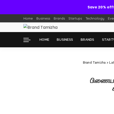
Save 20% off
Home
Business
Brands
Startups
Technology
Eve
HOME
BUSINESS
BRANDS
START
Brand Tamizha
>
La
பிணையம