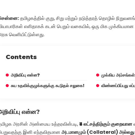
சென்னை:
தமிழகத்தில் குறு, சிறு மற்றும் நடுத்தரத் தொழில் நிறுவனங
வியாபாரிகள் எளிதாகக் கடன் பெறும் வகையில், ஒரு மிக முக்கியமான
அரசு வெளியிட்டுள்ளது.
Contents
அறிவிப்பு என்ன?
முக்கிய அம்சங்கள்
சுய உதவிக்குழுக்களுக்கு கூடுதல் சலுகை!
விண்ணப்பிப்பது எப்
அறிவிப்பு என்ன?
தமிழக அரசின் அண்மைய உத்தரவின்படி,
₹4 லட்சத்திற்கும் குறைவான
பெறுவதற்கு இனி எந்தவிதமான
அடமானமும் (Collateral) அல்லது ஜ