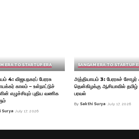
M ERA TO STARTUP ERA
SANGAM ERA TO STARTUP E
யம் 4: விஜயநகரப் பேரரசு
அத்தியாயம் 3: பேரரசுச் சோழர் 
ாயக்கர் காலம் – உள்நாட்டுச்
தென்கிழக்கு ஆசியாவில் தமிழ்
ின் எழுச்சியும் புதிய வணிக
பரவல்
ும்
By
Sakthi Surya
July 17, 2026
Posted
i Surya
July 17, 2026
by