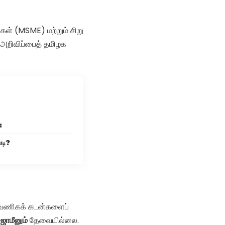
்கள் (MSME) மற்றும் சிறு
 அறிவிப்பைத் தமிழக
:
படி?
வணிகக் கடன்களைப்
ாமீனும்
தேவையில்லை.