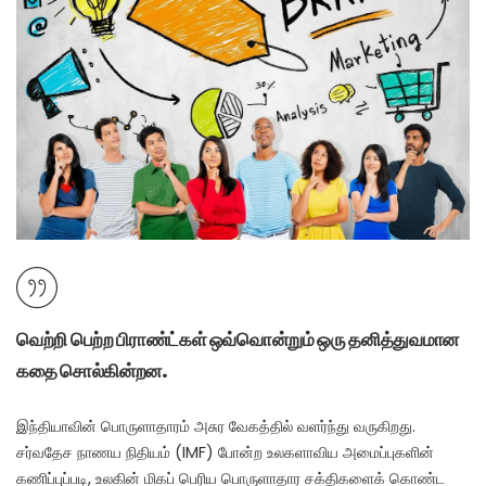
வெற்றி பெற்ற பிராண்ட்கள் ஒவ்வொன்றும் ஒரு தனித்துவமான
கதை சொல்கின்றன.
இந்தியாவின் பொருளாதாரம் அசுர வேகத்தில் வளர்ந்து வருகிறது.
சர்வதேச நாணய நிதியம் (IMF) போன்ற உலகளாவிய அமைப்புகளின்
கணிப்புப்படி, உலகின் மிகப் பெரிய பொருளாதார சக்திகளைக் கொண்ட