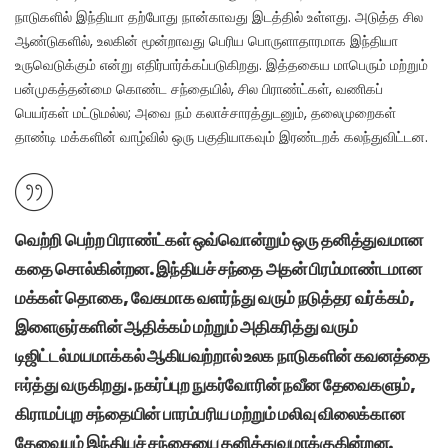
நாடுகளில் இந்தியா தற்போது நான்காவது இடத்தில் உள்ளது. அடுத்த சில
ஆண்டுகளில், உலகின் மூன்றாவது பெரிய பொருளாதாரமாக இந்தியா
உருவெடுக்கும் என்று எதிர்பார்க்கப்படுகிறது. இத்தகைய மாபெரும் மற்றும்
பன்முகத்தன்மை கொண்ட சந்தையில், சில பிராண்ட்கள், வணிகப்
பெயர்கள் மட்டுமல்ல; அவை நம் கலாச்சாரத்துடனும், தலைமுறைகள்
தாண்டி மக்களின் வாழ்வில் ஒரு பகுதியாகவும் இரண்டறக் கலந்துவிட்டன.
வெற்றி பெற்ற பிராண்ட்கள் ஒவ்வொன்றும் ஒரு தனித்துவமான
கதை சொல்கின்றன. இந்தியச் சந்தை அதன் பிரம்மாண்டமான
மக்கள் தொகை, வேகமாக வளர்ந்து வரும் நடுத்தர வர்க்கம்,
இளைஞர்களின் ஆதிக்கம் மற்றும் அதிகரித்து வரும்
டிஜிட்டல்மயமாக்கல் ஆகியவற்றால் உலக நாடுகளின் கவனத்தை
ஈர்த்து வருகிறது. நகர்ப்புற நுகர்வோரின் நவீன தேவைகளும்,
கிராமப்புற சந்தையின் பாரம்பரிய மற்றும் மலிவு விலைக்கான
தேவையும் இந்தியச் சந்தையை தனித்துவமாக்குகின்றன.