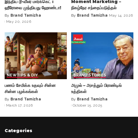
இந்திய டூ-வீலர் மார்க்கெட் :
Moment Marketing –
ஹீரோவை முந்தியது ஹோண்டா!
நிகழ்நேர சந்தைப்படுத்தல்
By
Brand Tamizha
By
Brand Tamizha
May 14, 2026
Posted
Posted
May 20, 2026
by
by
NEW
TIPS & DIY
BRAND STORIES
பணம் சேமிக்க உதவும் சின்ன
அமுல் – அசத்தும் பிராண்டிங்
சின்ன பழக்கங்கள்
உத்திகள்
By
Brand Tamizha
By
Brand Tamizha
Posted
Posted
March 17, 2026
October 15, 2025
by
by
Categories