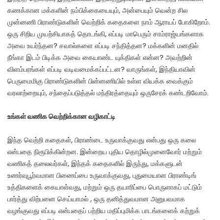
கணக்கான மக்களின் நம்பிக்கையையும், அன்பையும் வென்ற சில
முன்னணி பிராண்டுகளின் வெற்றிக் கதைகளை நாம் ஆராயப் போகிறோம்.
ஒரு சிறிய முயற்சியாகத் தொடங்கி, எப்படி மாபெரும் சாம்ராஜ்யங்களாக
அவை உயர்ந்தன? சவால்களை எப்படி சந்தித்தன? மக்களின் மனதில்
நீங்கா இடம் பிடிக்க அவை கையாண்ட யுக்திகள் என்ன? அவற்றின்
விளம்பரங்கள் எப்படி வடிவமைக்கப்பட்டன? வாருங்கள், இந்தியாவின்
பெருமைமிகு பிராண்டுகளின் பின்னணியில் உள்ள வியக்க வைக்கும்
வரலாற்றையும், சந்தைப்படுத்தல் மந்திரத்தையும் ஒருசேரக் கண்டறிவோம்.
உங்கள் வணிக வெற்றிக்கான வழிகாட்டி
இந்த வெற்றி கதைகள், பிராண்டை உருவாக்குவது என்பது ஒரு கலை
என்பதை நிரூபிக்கின்றன. இன்றைய புதிய தொழில்முனைவோர் மற்றும்
வணிகத் தலைவர்கள், இந்தக் கதைகளில் இருந்து, மக்களுடன்
உணர்வுபூர்வமான பிணைப்பை உருவாக்குவது, புதுமையான பிராண்டிங்
உத்திகளைக் கையாள்வது, மற்றும் ஒரு தயாரிப்பை பொருளாகப் மட்டும்
பார்த்து விற்பனை செய்யாமல் , ஒரு தனித்துவமான அனுபவமாக
வழங்குவது எப்படி என்பதைப் பற்றிய மதிப்புமிக்க பாடங்களைக் கற்றுக்