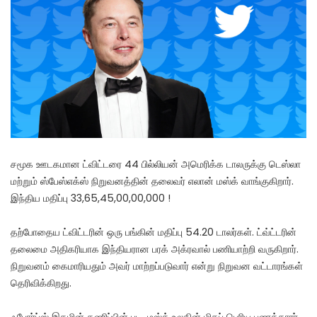
சமூக ஊடகமான ட்விட்டரை 44 பில்லியன் அமெரிக்க டாலருக்கு டெஸ்லா
மற்றும் ஸ்பேஸ்எக்ஸ் நிறுவனத்தின் தலைவர் எலான் மஸ்க் வாங்குகிறார்.
இந்திய மதிப்பு 33,65,45,00,00,000 !
தற்போதைய ட்விட்டரின் ஒரு பங்கின் மதிப்பு 54.20 டாலர்கள். ட்வ்ட்டரின்
தலைமை அதிகரியாக இந்தியரான பரக் அக்ரவால் பணியாற்றி வருகிறார்.
நிறுவனம் கைமாரியதும் அவர் மாற்றப்படுவார் என்று நிறுவன வட்டாரங்கள்
தெரிவிக்கிறது.
ஃபோர்ப்ஸ் இதழின் கணிப்பின் படி, மஸ்க் உலகின் மிகப் பெரிய பணக்காரர்