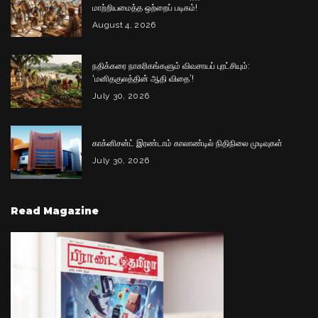
மாற்றியமைத்த ஒற்றைப் படிகம்!
August 4, 2026
நதிக்கரை நாகரிகங்களும் விவசாயப் புரட்சியும்:
‘மனிதகுலத்தின் ஆதி விதை’!
July 30, 2026
காக்னிசன்ட் இரண்டாம் காலாண்டில் நிதிநிலை முடிவுகள்
July 30, 2026
Read Magazine