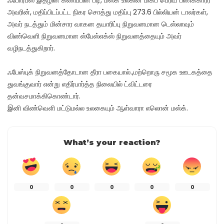
அவரின், மதிப்பிடப்பட்ட நிகர சொத்து மதிப்பு 273.6 பில்லியன் டாலர்கள்,
அவர் நடத்தும் மின்சார வாகன தயாரிப்பு நிறுவனமான டெஸ்லாவும்
விண்வெளி நிறுவனமான ஸ்பேஸ்எக்ஸ் நிறுவனத்தையும் அவர்
வழிநடத்துகிறார்.
ஃபேஸ்புக் நிறுவனத்தோடான தீரா பகையால்.,மற்றொரு சமூக ஊடகத்தை
துவங்குவார் என்று எதிர்பார்த்த நிலையில் ட்விட்டரை
தன்வசமாக்கிகொண்டார்.
இனி விண்வெளி மட்டுமல்ல உலகையும் ஆள்வாரா எலொன் மஸ்க்.
What’s your reaction?
0
0
0
0
0