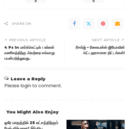
0
0
SHARE ON
PREVIOUS ARTICLE
NEXT ARTICLE
4 Ps in மார்க்கெட்டிங் : உங்கள்
ரீசார்ஜ் – ரிலையன்ஸ் ஜியோவின்
வணிகத்திற்கு அவற்றை எவ்வாறு
அட்டஹாசமான திட்டங்கள்!
பயன்படுத்துவது.
Leave a Reply
Please login to comment.
You Might Also Enjoy
ஒரே மாதத்தில் 25 லட்சத்திற்கும்
மேல் விற்பனை! இந்திய