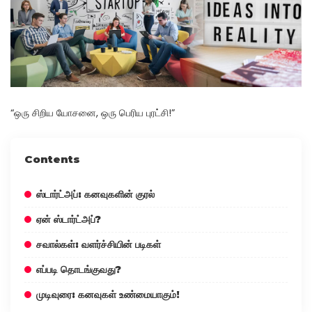
“ஒரு சிறிய யோசனை, ஒரு பெரிய புரட்சி!”
Contents
ஸ்டார்ட்அப்: கனவுகளின் குரல்
ஏன் ஸ்டார்ட்அப்?
சவால்கள்: வளர்ச்சியின் படிகள்
எப்படி தொடங்குவது?
முடிவுரை: கனவுகள் உண்மையாகும்!