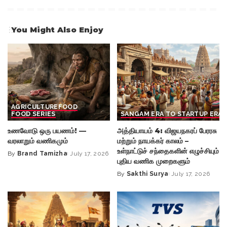
You Might Also Enjoy
AGRICULTURE
FOOD
FOOD SERIES
SANGAM ERA TO STARTUP ERA
உணவோடு ஒரு பயணம்! —
அத்தியாயம் 4: விஜயநகரப் பேரரசு
வரலாறும் வணிகமும்
மற்றும் நாயக்கர் காலம் –
உள்நாட்டுச் சந்தைகளின் எழுச்சியும்
By
Brand Tamizha
July 17, 2026
Posted
புதிய வணிக முறைகளும்
by
By
Sakthi Surya
July 17, 2026
Posted
by