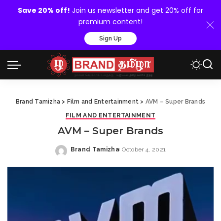
Save 20% off!
Join us newsletter and get 20% off for
premium content!
Sign Up
Brand Tamizha
>
Film and Entertainment
>
AVM – Super Brands
FILM AND ENTERTAINMENT
AVM – Super Brands
Brand Tamizha
October 4, 2021
Posted
by