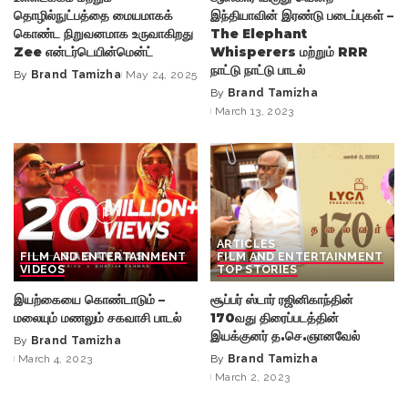
தொழில்நுட்பத்தை மையமாகக்
இந்தியாவின் இரண்டு படைப்புகள் –
கொண்ட நிறுவனமாக உருவாகிறது
The Elephant
Zee என்டர்டெயின்மென்ட்
Whisperers மற்றும் RRR
நாட்டு நாட்டு பாடல்
By
Brand Tamizha
May 24, 2025
Posted
By
Brand Tamizha
by
Posted
March 13, 2023
by
ARTICLES
FILM AND ENTERTAINMENT
FILM AND ENTERTAINMENT
VIDEOS
TOP STORIES
இயற்கையை கொண்டாடும் –
சூப்பர் ஸ்டார் ரஜினிகாந்தின்
மலையும் மணலும் சகவாசி பாடல்
170வது திரைப்படத்தின்
இயக்குனர் த.செ.ஞானவேல்
By
Brand Tamizha
Posted
March 4, 2023
By
Brand Tamizha
by
Posted
March 2, 2023
by