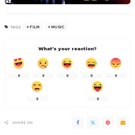
FILM
MUSIC
TAGS:
What’s your reaction?
0
0
0
0
0
0
0
SHARE ON