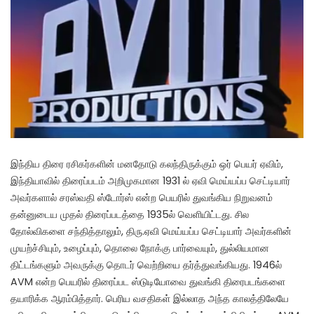
இந்திய திரை ரசிகர்களின் மனதோடு கலந்திருக்கும் ஒர் பெயர் ஏவிம்,
இந்தியாவில் திரைப்படம் அறிமுகமான 1931 ல் ஏவி மெய்யப்ப செட்டியார்
அவர்களால் சரஸ்வதி ஸ்டோர்ஸ் என்ற பெயரில் துவங்கிய நிறுவனம்
தன்னுடைய முதல் திரைப்படத்தை 1935ல் வெளியிட்டது. சில
தோல்விகளை சந்தித்தாலும், திரு.ஏவி மெய்யப்ப செட்டியார் அவர்களின்
முயற்ச்சியும், உழைப்பும், தொலை நோக்கு பார்வையும், துல்லியமான
திட்டங்களும் அவருக்கு தொடர் வெற்றியை தர்த்துவங்கியது. 1946ல்
AVM என்ற பெயரில் திரைப்பட ஸ்டுடியோவை துவங்கி திரைபடங்களை
தயாரிக்க ஆரம்பித்தார். பெரிய வசதிகள் இல்லாத அந்த காலத்திலேயே