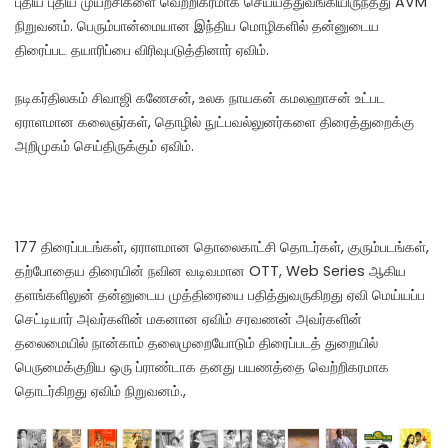
புதிய புதிய முயற்சிகளை வெற்றிகரமாக செய்யத்துவங்கியிருந்தது AVM
நிறுவனம். பெரும்பான்மையான இந்திய மொழிகளில் தன்னுடைய
திரைப்பட தயாரிப்பை விரிவுபடுத்தினார் ஏவிம்.
நடிகர்திலகம் சிவாஜி கணேசன், உலக நாயகன் கமலஹாசன் உட்பட
ஏராளமான கலைஞர்கள், தொழில் நுட்பவல்லுனர்களை திரைத்துறைக்கு
அறிமுகம் செய்திருக்கும் ஏவிம்.
177 திரைப்படங்கள், ஏராளமான தொலைகாட்சி தொடர்கள், குரும்படங்கள்,
தற்போதைய திரையின் நவின வடிவமான OTT, Web Series ஆகிய
தளங்களிலுன் தன்னுடைய முத்திரையை பதித்துவருகிறது ஏவி மெய்யப்ப
செட்டியார் அவர்களின் மகனான ஏவிம் சரவணன் அவர்களின்
தலைமையில் நான்காம் தலைமுறையோடும் திரைப்படத் துறையில்
பெருமைக்குறிய ஒரு ப்ராண்டாக தனது பயணத்தை வெற்றிகரமாக
தொடர்கிறது ஏவிம் நிறுவனம்.,