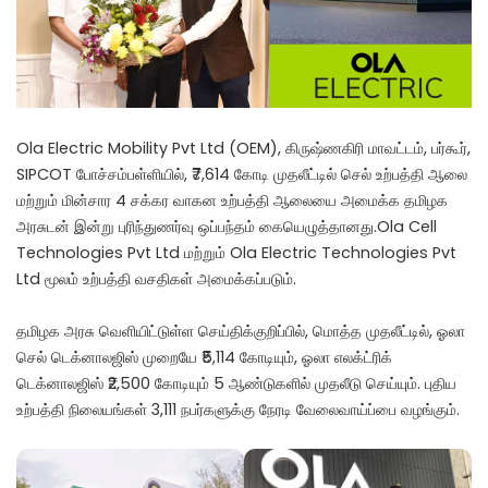
Ola Electric Mobility Pvt Ltd (OEM), கிருஷ்ணகிரி மாவட்டம், பர்கூர்,
SIPCOT போச்சம்பள்ளியில், ₹7,614 கோடி முதலீட்டில் செல் உற்பத்தி ஆலை
மற்றும் மின்சார 4 சக்கர வாகன உற்பத்தி ஆலையை அமைக்க தமிழக
அரசுடன் இன்று புரிந்துணர்வு ஒப்பந்தம் கையெழுத்தானது.Ola Cell
Technologies Pvt Ltd மற்றும் Ola Electric Technologies Pvt
Ltd மூலம் உற்பத்தி வசதிகள் அமைக்கப்படும்.
தமிழக அரசு வெளியிட்டுள்ள செய்திக்குறிப்பில், மொத்த முதலீட்டில், ஓலா
செல் டெக்னாலஜிஸ் முறையே ₹5,114 கோடியும், ஓலா எலக்ட்ரிக்
டெக்னாலஜிஸ் ₹2,500 கோடியும் 5 ஆண்டுகளில் முதலீடு செய்யும். புதிய
உற்பத்தி நிலையங்கள் 3,111 நபர்களுக்கு நேரடி வேலைவாய்ப்பை வழங்கும்.