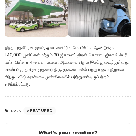
இந்த முதலீட்டின் மூலம், ஓலா எலக்ட்ரிக் மொபிலிட்டி, ஆண்டுக்கு
1,40,000 யூனிட்கள் மற்றும் 20 ஜிகாவாட் திறன் கொண்ட ஜிகா பேக்டரி
என்ற மின்சார 4-சக்கர வாகன ஆலையை நிறுவ இலக்கு வைத்துள்ளது.
மாண்புமிகு தமிழக முதல்வர் திரு. மு.க.ஸ்டாலின் மற்றும் ஓலா நிறுவன
சிஇஓ பவிஷ் அகர்வால் முன்னிலையில் புரிந்துணர்வு ஒப்பந்தம்
செய்யப்பட்டது.
FEATURED
TAGS:
What’s your reaction?