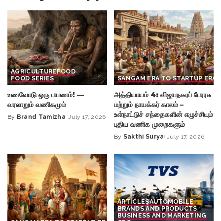
AGRICULTURE
FOOD
FOOD SERIES
SANGAM ERA TO STARTUP ERA
உணவோடு ஒரு பயணம்! —
அத்தியாயம் 4: விஜயநகரப் பேரரசு
வரலாறும் வணிகமும்
மற்றும் நாயக்கர் காலம் –
உள்நாட்டுச் சந்தைகளின் எழுச்சியும்
By
Brand Tamizha
July 17, 2026
Posted
புதிய வணிக முறைகளும்
by
By
Sakthi Surya
July 17, 2026
Posted
by
ARTICLES
AUTOMOBILE
BRANDS AND PRODUCTS
BUSINESS AND MARKETING