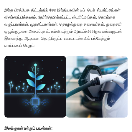
இந்த பிரத்யேக திட்டத்தில் சேர இந்தியாவின் டீப்-டெக் ஸ்டார்ட்அப்கள்
விண்ணப்பிக்கலாம். தேர்ந்தெடுக்கப்பட்ட ஸ்டார்ட்அப்கள், கொள்கை
வகுப்பாளர்கள், முதலீட்டாளர்கள், தொழில்துறை தலைவர்கள், துறைசார்
ஒழுங்குமுறை அமைப்புகள், கல்வி மற்றும் ஆராய்ச்சி நிறுவனங்களுடன்
இணைந்து, ஆழமான தொழில்நுட்ப உரையாடல்களில் பங்கேற்கும்
வாய்ப்பைப் பெறும்.
இலக்குகள் மற்றும் பயன்கள்: