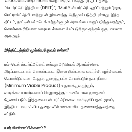
#100DesiDeepTechs என்ற பன்முக பங்குதாரர் திட்டத்தை
“ஸ்டார்ட்அப் இந்தியா (DPIIT)”, “MeitY ஸ்டார்ட்அப் ஹப்” மற்றும் “ஐஐடி
மெட்ராஸ்” ஆகியவற்றுடன் இணைந்து அறிமுகப்படுத்தியுள்ளது. இந்த
திட்டம், நாட்டின் டீப்-டெக் சுற்றுச்சூழல் அமைப்பை வலுப்படுத்துவதற்கும்,
கொள்கை ரீதியான உரையாடல்களை மேம்படுத்துவதற்கும் ஒரு பாலமாக
அமையும்.
இத்திட்டத்தின் முக்கியத்துவம் என்ன?
டீப்-டெக் ஸ்டார்ட்அப்கள் என்பது அறிவியல் ஆராய்ச்சியை
அடிப்படையாகக் கொண்டவை. இவை நீண்டகால வளர்ச்சி சுழற்சியைக்
கொண்டுள்ளன. மேலும், குறைந்தபட்ச செயல்படும் தயாரிப்பை
(Minimum Viable Product) உருவாக்குவதற்கும்,
வாடிக்கையாளர்களைப் பெறுவதற்கும் கணிசமான மூலதனம்
தேவைப்படும். இத்தகைய ஸ்டார்ட்அப்களை ஊக்குவிப்பதன் மூலம்,
இந்தியா பல முக்கிய துறைகளில் உலகளாவிய தலைமைத்துவத்தை
எட்டும்.
யார் விண்ணப்பிக்கலாம்?