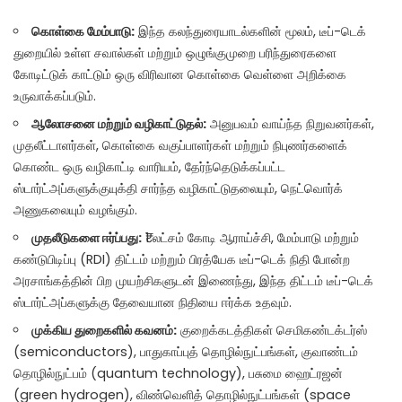
கொள்கை மேம்பாடு:
இந்த கலந்துரையாடல்களின் மூலம், டீப்-டெக்
துறையில் உள்ள சவால்கள் மற்றும் ஒழுங்குமுறை பரிந்துரைகளை
கோடிட்டுக் காட்டும் ஒரு விரிவான கொள்கை வெள்ளை அறிக்கை
உருவாக்கப்படும்.
ஆலோசனை மற்றும் வழிகாட்டுதல்:
அனுபவம் வாய்ந்த நிறுவனர்கள்,
முதலீட்டாளர்கள், கொள்கை வகுப்பாளர்கள் மற்றும் நிபுணர்களைக்
கொண்ட ஒரு வழிகாட்டி வாரியம், தேர்ந்தெடுக்கப்பட்ட
ஸ்டார்ட்அப்களுக்குயுக்தி சார்ந்த வழிகாட்டுதலையும், நெட்வொர்க்
அணுகலையும் வழங்கும்.
முதலீடுகளை ஈர்ப்பது:
₹1 லட்சம் கோடி ஆராய்ச்சி, மேம்பாடு மற்றும்
கண்டுபிடிப்பு (RDI) திட்டம் மற்றும் பிரத்யேக டீப்-டெக் நிதி போன்ற
அரசாங்கத்தின் பிற முயற்சிகளுடன் இணைந்து, இந்த திட்டம் டீப்-டெக்
ஸ்டார்ட்அப்களுக்கு தேவையான நிதியை ஈர்க்க உதவும்.
முக்கிய துறைகளில் கவனம்:
குறைக்கடத்திகள் செமிகண்டக்டர்ஸ்
(semiconductors), பாதுகாப்புத் தொழில்நுட்பங்கள், குவாண்டம்
தொழில்நுட்பம் (quantum technology), பசுமை ஹைட்ரஜன்
(green hydrogen), விண்வெளித் தொழில்நுட்பங்கள் (space