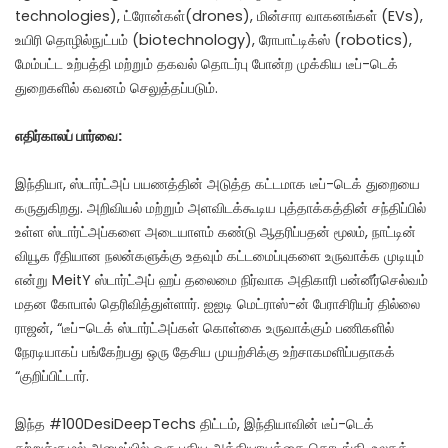
technologies), ட்ரோன்கள்(drones), மின்சார வாகனங்கள் (EVs),
உயிரி தொழில்நுட்பம் (biotechnology), ரோபாட்டிக்ஸ் (robotics),
மேம்பட்ட உற்பத்தி மற்றும் தகவல் தொடர்பு போன்ற முக்கிய டீப்-டெக்
துறைகளில் கவனம் செலுத்தப்படும்.
எதிர்காலப் பார்வை:
இந்தியா, ஸ்டார்ட்அப் பயணத்தின் அடுத்த கட்டமாக டீப்-டெக் துறையை
கருதுகிறது. அறிவியல் மற்றும் அளவிடக்கூடிய புத்தாக்கத்தின் சந்திப்பில்
உள்ள ஸ்டார்ட்அப்களை அடையாளம் கண்டு ஆதரிப்பதன் மூலம், நாட்டின்
வியூக ரீதியான நலன்களுக்கு உதவும் கட்டமைப்புகளை உருவாக்க முடியும்
என்று MeitY ஸ்டார்ட்அப் ஹப் தலைமை நிர்வாக அதிகாரி பன்னீர்செல்வம்
மதன கோபால் தெரிவித்துள்ளார். ஐஐடி மெட்ராஸ்-ன் பேராசிரியர் தில்லை
ராஜன், “டீப்-டெக் ஸ்டார்ட்அப்கள் கொள்கை உருவாக்கும் பணிகளில்
நேரடியாகப் பங்கேற்பது ஒரு தேசிய முயற்சிக்கு உற்சாகமளிப்பதாகக்
“குறிப்பிட்டார்.
இந்த #100DesiDeepTechs திட்டம், இந்தியாவின் டீப்-டெக்
சுற்றுச்சூழல் அமைப்பில் ஒரு புதிய அத்தியாயத்தை தொடங்கி, உலகத்