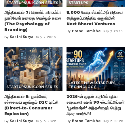
STARTUPS
UNICORN SERIES
STARTUPS
அத்தியாயம் 7: பிராண்ட் கிராஃப்ட்:
₹2,000 கோடி ஸ்டார்ட்அப் நிதியை
நுகர்வோர் மனதை வெல்லும் கலை
அறிமுகப்படுத்திய சுசூகியின்
(The Psychology of
Next Bharat Ventures
Branding)
By
Brand Tamizha
July 7, 2026
Posted
By
Sakthi Surya
July 7, 2026
Posted
by
by
LATEST NEWS
STARTUPS
STARTUPS
UNICORN SERIES
TECHNOLOGY
அத்தியாயம் 5: நுகர்வோர்
2026-ன் முதல் பாதியில் புதிய
சந்தையை உலுக்கும் D2C புரட்சி
சாதனை: சுமார் 90-ஸ்டார்ட்அப்கள்
(Direct-to-Consumer
‘யூனிகார்ன்’ அந்தஸ்தைப் பெற்று
Explosion)
அசுர வளர்ச்சி!
By
Sakthi Surya
July 6, 2026
By
Brand Tamizha
July 6, 2026
Posted
Posted