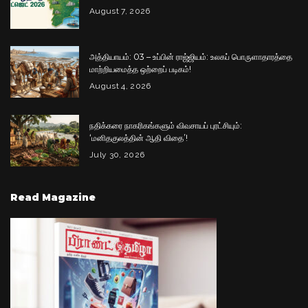
August 7, 2026
அத்தியாயம்: 03 – உப்பின் ராஜ்ஜியம்: உலகப் பொருளாதாரத்தை
மாற்றியமைத்த ஒற்றைப் படிகம்!
August 4, 2026
நதிக்கரை நாகரிகங்களும் விவசாயப் புரட்சியும்:
‘மனிதகுலத்தின் ஆதி விதை’!
July 30, 2026
Read Magazine