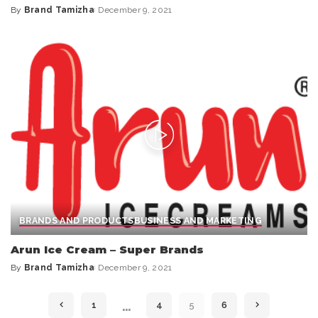
By
Brand Tamizha
December 9, 2021
Posted
by
BRANDS AND PRODUCTS
BUSINESS AND MARKETING
Arun Ice Cream – Super Brands
By
Brand Tamizha
December 9, 2021
Posted
by
…
1
4
5
6